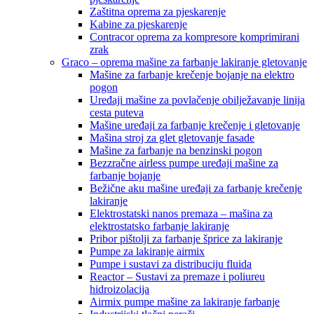
Zaštitna oprema za pjeskarenje
Kabine za pjeskarenje
Contracor oprema za kompresore komprimirani
zrak
Graco – oprema mašine za farbanje lakiranje gletovanje
Mašine za farbanje krečenje bojanje na elektro
pogon
Uređaji mašine za povlačenje obilježavanje linija
cesta puteva
Mašine uređaji za farbanje krečenje i gletovanje
Mašina stroj za glet gletovanje fasade
Mašine za farbanje na benzinski pogon
Bezzračne airless pumpe uređaji mašine za
farbanje bojanje
Bežične aku mašine uređaji za farbanje krečenje
lakiranje
Elektrostatski nanos premaza – mašina za
elektrostatsko farbanje lakiranje
Pribor pištolji za farbanje šprice za lakiranje
Pumpe za lakiranje airmix
Pumpe i sustavi za distribuciju fluida
Reactor – Sustavi za premaze i poliureu
hidroizolacija
Airmix pumpe mašine za lakiranje farbanje