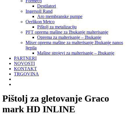
Formeco
Destilatori
Ingersoll Rand
Aro membranske pumpe
Oerlikon Metco
Pištolj za metalizaciju
PFT oprema mašine za žbukanje malterisanje
Oprema za malterisanje – žbukanje
Mixer oprema mašine za malterisanje žbukanje nanos
ljepila
Mašine strojevi za malterisanje – žbukanje
PARTNERI
NOVOSTI
KONTAKT
TRGOVINA
Pištolj za gletovanje Graco
mark HD INLINE