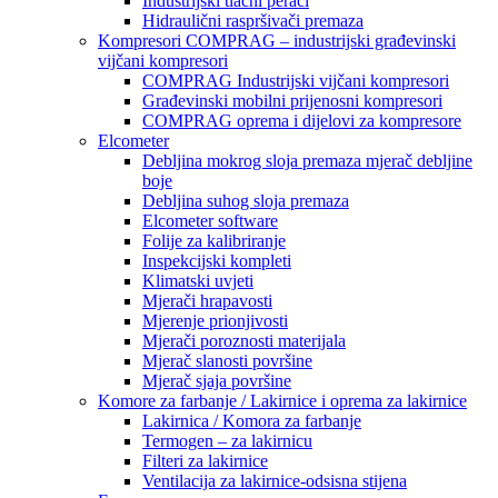
Industrijski tlačni perači
Hidraulični raspršivači premaza
Kompresori COMPRAG – industrijski građevinski
vijčani kompresori
COMPRAG Industrijski vijčani kompresori
Građevinski mobilni prijenosni kompresori
COMPRAG oprema i dijelovi za kompresore
Elcometer
Debljina mokrog sloja premaza mjerač debljine
boje
Debljina suhog sloja premaza
Elcometer software
Folije za kalibriranje
Inspekcijski kompleti
Klimatski uvjeti
Mjerači hrapavosti
Mjerenje prionjivosti
Mjerači poroznosti materijala
Mjerač slanosti površine
Mjerač sjaja površine
Komore za farbanje / Lakirnice i oprema za lakirnice
Lakirnica / Komora za farbanje
Termogen – za lakirnicu
Filteri za lakirnice
Ventilacija za lakirnice-odsisna stijena