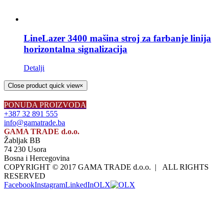
LineLazer 3400 mašina stroj za farbanje linija
horizontalna signalizacija
Detalji
Close product quick view
×
PONUDA PROIZVODA
+387 32 891 555
info@gamatrade.ba
GAMA TRADE d.o.o.
Žabljak BB
74 230 Usora
Bosna i Hercegovina
COPYRIGHT © 2017 GAMA TRADE d.o.o. | ALL RIGHTS
RESERVED
Facebook
Instagram
LinkedIn
OLX