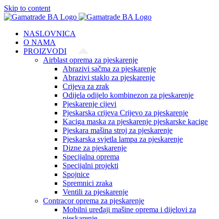
Skip to content
NASLOVNICA
O NAMA
PROIZVODI
Airblast oprema za pjeskarenje
Abrazivi sačma za pjeskarenje
Abrazivi staklo za pjeskarenje
Crijeva za zrak
Odijela odijelo kombinezon za pjeskarenje
Pjeskarenje cijevi
Pjeskarska crijeva Crijevo za pjeskarenje
Kaciga maska za pjeskarenje pjeskarske kacige
Pjeskara mašina stroj za pjeskarenje
Pjeskarska svjetla lampa za pjeskarenje
Dizne za pjeskarenje
Specijalna oprema
Specijalni projekti
Spojnice
Spremnici zraka
Ventili za pjeskarenje
Contracor oprema za pjeskarenje
Mobilni uređaji mašine oprema i dijelovi za
pjeskarenje