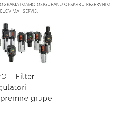
OGRAMA IMAMO OSIGURANU OPSKRBU REZERVNIM
JELOVIMA I SERVIS.
ARO – Filter regulatori pripremne grupe
O – Filter
gulatori
ipremne grupe