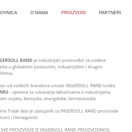
OVNICA
O NAMA
PROIZVODI
PARTNERI
GERSOLL RAND
je industrijski proizvođač za vodeće
rke u globalnim poslovnim, industrijskim i drugim
žištima.
dan od vodećih brendova unutar INGERSOLL RAND tvrtke
ARO
, oprema za rukovanje tekučinama u industrijama
ljem svijeta, kemijske, energetske, farmaceutske.
ma Trade doo je zastupnik za INGERSOLL RAND proizvode
Bosni i Hercegovini.
 SVE PROIZVODE IZ INGERSOLL RAND PROIZVODNOG