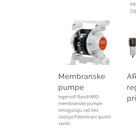
PR
DI
Membranske pumpe
Membranske
AR
pumpe
re
Ingersoll Rand/ARO
pr
membranske pumpe
omogućuju rad bez
zastoja.Patentirani ipušni
ventil