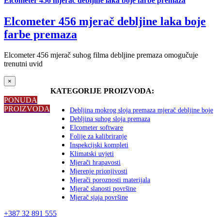
Elcometer 456 mjerač debljine laka boje farbe premaza
Elcometer 456 mjerač debljine laka boje
farbe premaza
Elcometer 456 mjerač suhog filma debljine premaza omogučuje
trenutni uvid
Close
×
product
KATEGORIJE PROIZVODA:
quick
PONUDA
view
PROIZVODA
Debljina mokrog sloja premaza mjerač debljine boje
Debljina suhog sloja premaza
Elcometer software
Folije za kalibriranje
Inspekcijski kompleti
Klimatski uvjeti
Mjerači hrapavosti
Mjerenje prionjivosti
Mjerači poroznosti materijala
Mjerač slanosti površine
Mjerač sjaja površine
+387 32 891 555