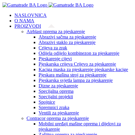
Skip
to
NASLOVNICA
content
O NAMA
PROIZVODI
Airblast oprema za pjeskarenje
Abrazivi sačma za pjeskarenje
Abrazivi staklo za pjeskarenje
Crijeva za zrak
Odijela odijelo kombinezon za pjeskarenje
Pjeskarenje cijevi
Pjeskarska crijeva Crijevo za pjeskarenje
Kaciga maska za pjeskarenje pjeskarske kacige
Pjeskara mašina stroj za pjeskarenje
Pjeskarska svjetla lampa za pjeskarenje
Dizne za pjeskarenje
Specijalna oprema
Specijalni projekti
Spojnice
Spremnici zraka
Ventili za pjeskarenje
Contracor oprema za pjeskarenje
Mobilni uređaji mašine oprema i dijelovi za
pjeskarenje
Zaštitna oprema za pjeskarenje