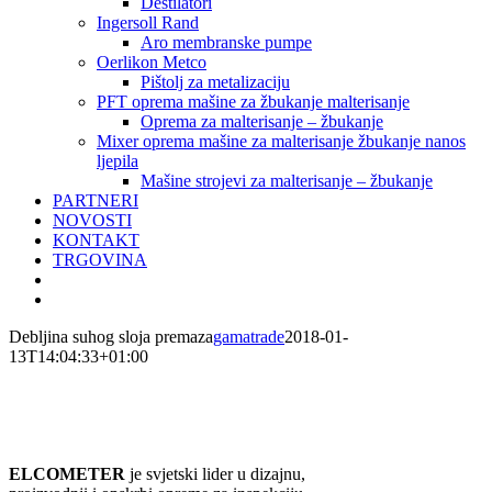
Destilatori
Ingersoll Rand
Aro membranske pumpe
Oerlikon Metco
Pištolj za metalizaciju
PFT oprema mašine za žbukanje malterisanje
Oprema za malterisanje – žbukanje
Mixer oprema mašine za malterisanje žbukanje nanos
ljepila
Mašine strojevi za malterisanje – žbukanje
PARTNERI
NOVOSTI
KONTAKT
TRGOVINA
Debljina suhog sloja premaza
gamatrade
2018-01-
13T14:04:33+01:00
ELCOMETER
je svjetski lider u dizajnu,