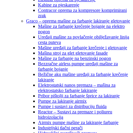
Kabine za pjeskarenje
Contracor oprema za kompresore komprimirani
zrak
Graco – oprema mašine za farbanje lakiranje gletovanje
Mašine za farbanje krečenje bojanje na elektro
pogon
Uređaji mašine za povlačenje obilježavanje linija
cesta puteva
Mašine uređaji za farbanje krečenje i gletovanje
Mašina stroj za glet gletovanje fasade
Mašine za farbanje na benzinski pogon
Bezzračne airless pumpe uređaji mašine za
farbanje bojanje
Bežične aku mašine uređaji za farbanje krečenje
lakiranje
Elektrostatski nanos premaza – mašina za
elektrostatsko farbanje lakiranje
Pribor pištolji za farbanje šprice za lakiranje
Pumpe za lakiranje airmix
Pumpe i sustavi za distribuciju fluida
Reactor – Sustavi za premaze i poliureu
hidroizolacija
Airmix pumpe mašine za lakiranje farbanje
Industrijski tlačni perači