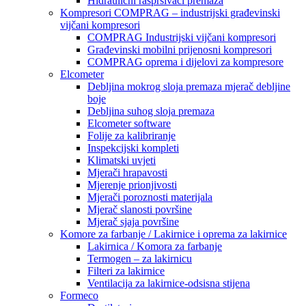
Hidraulični raspršivači premaza
Kompresori COMPRAG – industrijski građevinski
vijčani kompresori
COMPRAG Industrijski vijčani kompresori
Građevinski mobilni prijenosni kompresori
COMPRAG oprema i dijelovi za kompresore
Elcometer
Debljina mokrog sloja premaza mjerač debljine
boje
Debljina suhog sloja premaza
Elcometer software
Folije za kalibriranje
Inspekcijski kompleti
Klimatski uvjeti
Mjerači hrapavosti
Mjerenje prionjivosti
Mjerači poroznosti materijala
Mjerač slanosti površine
Mjerač sjaja površine
Komore za farbanje / Lakirnice i oprema za lakirnice
Lakirnica / Komora za farbanje
Termogen – za lakirnicu
Filteri za lakirnice
Ventilacija za lakirnice-odsisna stijena
Formeco