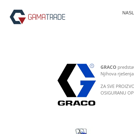
Skip
to
NASL
content
GRACO
predstav
Njihova rješenja
ZA SVE PROIZ
OSIGURANU OPS