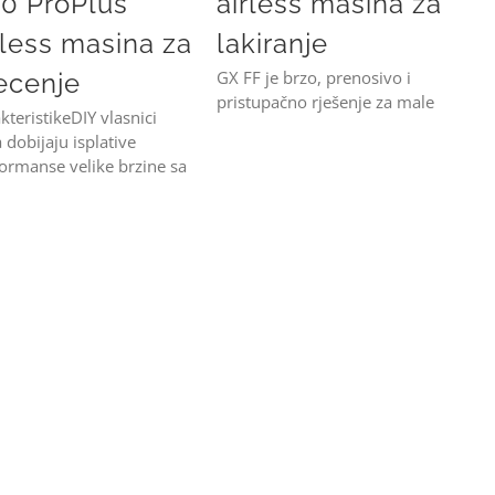
0 ProPlus
airless mašina za
rless masina za
lakiranje
GX FF je brzo, prenosivo i
ecenje
pristupačno rješenje za male
kteristikeDIY vlasnici
 dobijaju isplative
ormanse velike brzine sa