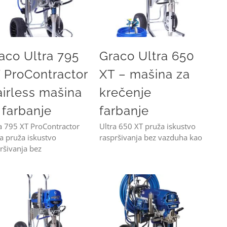
aco Ultra 795
Graco Ultra 650
 ProContractor
XT – mašina za
airless mašina
krečenje
 farbanje
farbanje
a 795 XT ProContractor
Ultra 650 XT pruža iskustvo
ja pruža iskustvo
raspršivanja bez vazduha kao
ršivanja bez
Graco Ultra 1095 XT – mašina za farbanje
Graco Mark X ProContractor HD 3-in-1 – airless mašina za gletovanje