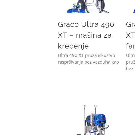
Graco Ultra 490
Gr
XT – mašina za
XT
krecenje
fa
Ultra 490 XT pruža iskustvo
Ultr
raspršivanja bez vazduha kao
pruž
bez
Graco Mark V XT HD 3-in-1 – mašina stroj za glet i boju