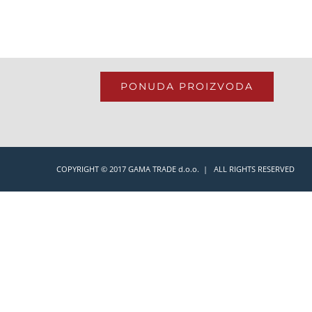
PONUDA PROIZVODA
COPYRIGHT © 2017 GAMA TRADE d.o.o. | ALL RIGHTS RESERVED