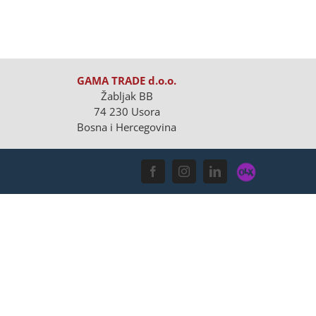
GAMA TRADE d.o.o.
Žabljak BB
74 230 Usora
Bosna i Hercegovina
OLX
Facebook
Instagram
LinkedIn