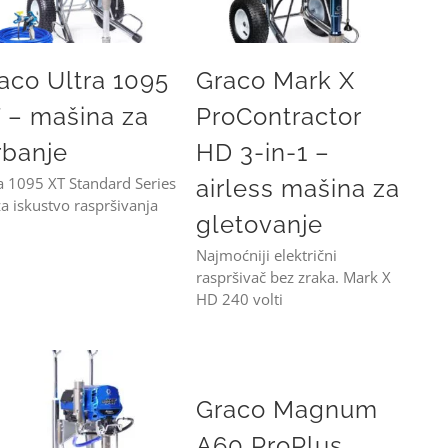
aco Ultra 1095
Graco Mark X
 – mašina za
ProContractor
rbanje
HD 3-in-1 –
a 1095 XT Standard Series
airless mašina za
a iskustvo raspršivanja
gletovanje
Najmoćniji električni
raspršivač bez zraka. Mark X
HD 240 volti
Graco Magnum A60 ProPlus masina za krecenje
Graco Magnum
Graco Mark IV XT HD 3-in-1 – mašina za gletovanje i krečenje
A60 ProPlus