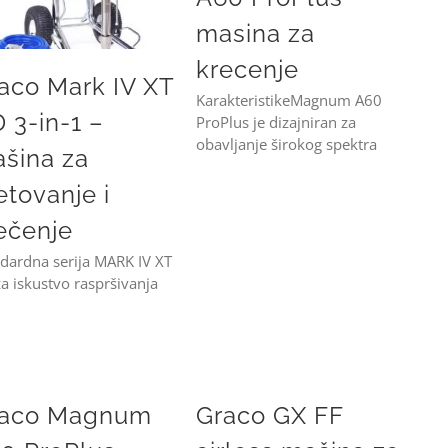
masina za
krecenje
aco Mark IV XT
KarakteristikeMagnum A60
 3-in-1 –
ProPlus je dizajniran za
obavljanje širokog spektra
šina za
etovanje i
ečenje
dardna serija MARK IV XT
a iskustvo raspršivanja
Plus airless masina za krecenje
Graco GX FF airless mašina za lakiranje
raco Magnum
Graco GX FF