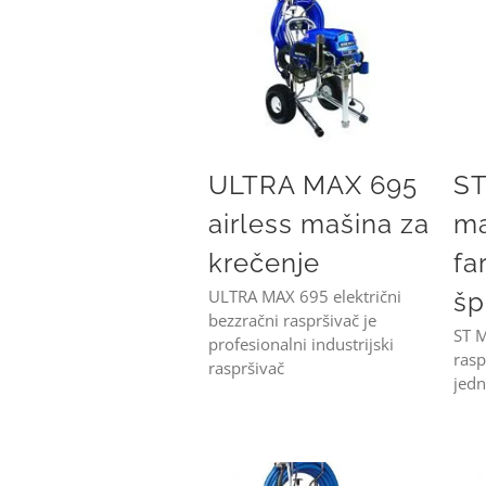
ULTRA MAX 695 airless mašina za krečenje
ULTRA MAX 695
ST
airless mašina za
ma
krečenje
fa
ULTRA MAX 695 električni
šp
bezzračni raspršivač je
ST M
profesionalni industrijski
rasp
raspršivač
jedn