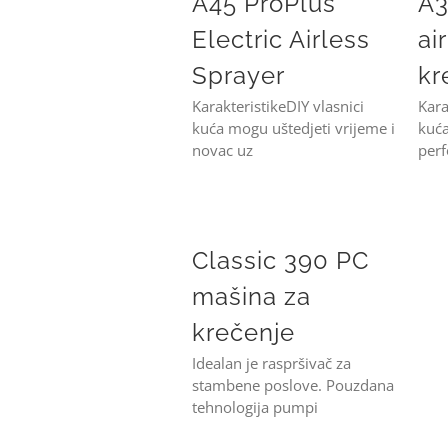
A45 ProPlus
A3
Electric Airless
ai
Sprayer
kr
KarakteristikeDIY vlasnici
Kara
kuća mogu uštedjeti vrijeme i
kuća
novac uz
perf
Classic 390 PC mašina za krečenje
Classic 390 PC
mašina za
krečenje
Idealan je raspršivač za
stambene poslove. Pouzdana
tehnologija pumpi