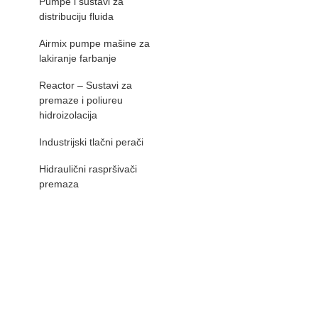
Pumpe i sustavi za
distribuciju fluida
Airmix pumpe mašine za
lakiranje farbanje
Reactor – Sustavi za
premaze i poliureu
hidroizolacija
Industrijski tlačni perači
Hidraulični raspršivači
premaza