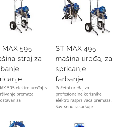
ST MAX 595 mašina stroj za farbanje špricanje
ST MAX 495 mašina uređaj za spricanje farbanje
 MAX 595
ST MAX 495
šina stroj za
mašina uređaj za
rbanje
spricanje
ricanje
farbanje
AX 595 elektro uređaj za
Početni uređaj za
ršivanje premaza
profesionalne korisnike
ostavan za
elektro raspršivača premaza.
Savršeno raspršuje