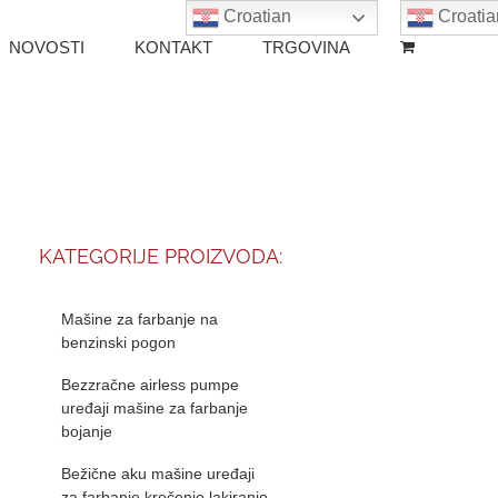
Croatian
Croatia
NOVOSTI
KONTAKT
TRGOVINA
KATEGORIJE PROIZVODA:
Mašine za farbanje na
benzinski pogon
Bezzračne airless pumpe
uređaji mašine za farbanje
bojanje
Bežične aku mašine uređaji
za farbanje krečenje lakiranje