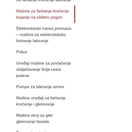
Mašine za farbanje krečenje
bojanje na elektro pogon
Elektrostatski nanos premaza
– mašina za elektrostatsko
farbanje lakiranje
Pribor
Uređaji mašine za povlačenje
obilježavanje linija cesta
puteva
Pumpe za lakiranje airmix
Mašine uređaji za farbanje
krečenje i gletovanje
Mašina stroj za glet
gletovanje fasade