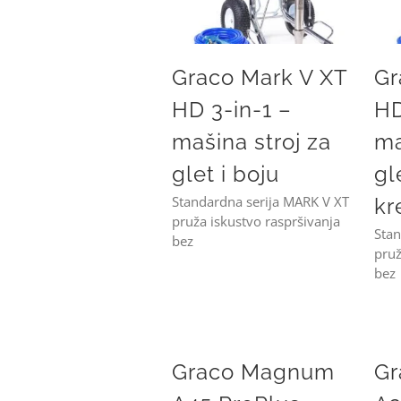
Graco Mark V XT
Gr
HD 3-in-1 –
HD
mašina stroj za
ma
glet i boju
gl
Standardna serija MARK V XT
kr
pruža iskustvo raspršivanja
Stan
bez
pruž
bez
Graco Magnum A45 ProPlus Electric Airless Sprayer
Graco Magnum A30 Pro
Graco Magnum
G