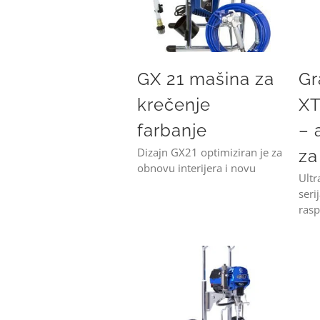
GX 21 mašina za
Gr
krečenje
XT
farbanje
– 
Dizajn GX21 optimiziran je za
za
obnovu interijera i novu
Ultr
seri
rasp
Graco Ultra 490 XT – mašina za krecenje