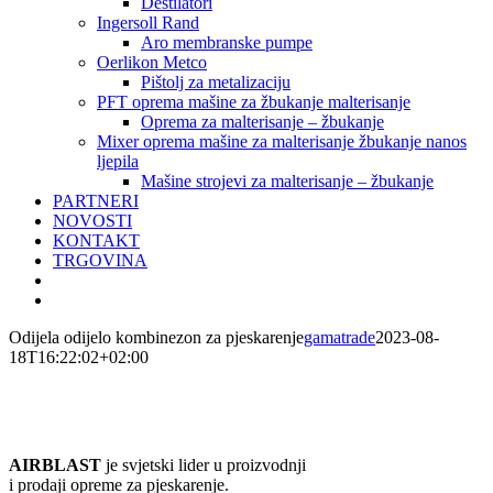
Destilatori
Ingersoll Rand
Aro membranske pumpe
Oerlikon Metco
Pištolj za metalizaciju
PFT oprema mašine za žbukanje malterisanje
Oprema za malterisanje – žbukanje
Mixer oprema mašine za malterisanje žbukanje nanos
ljepila
Mašine strojevi za malterisanje – žbukanje
PARTNERI
NOVOSTI
KONTAKT
TRGOVINA
Odijela odijelo kombinezon za pjeskarenje
gamatrade
2023-08-
18T16:22:02+02:00
AIRBLAST
je svjetski lider u proizvodnji
i prodaji opreme za pjeskarenje.