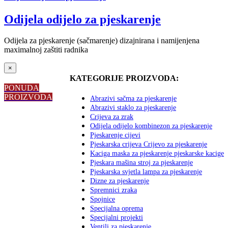
Odijela odijelo za pjeskarenje
Odijela za pjeskarenje (sačmarenje) dizajnirana i namijenjena
maximalnoj zaštiti radnika
Close
×
product
KATEGORIJE PROIZVODA:
quick
PONUDA
view
PROIZVODA
Abrazivi sačma za pjeskarenje
Abrazivi staklo za pjeskarenje
Crijeva za zrak
Odijela odijelo kombinezon za pjeskarenje
Pjeskarenje cijevi
Pjeskarska crijeva Crijevo za pjeskarenje
Kaciga maska za pjeskarenje pjeskarske kacige
Pjeskara mašina stroj za pjeskarenje
Pjeskarska svjetla lampa za pjeskarenje
Dizne za pjeskarenje
Spremnici zraka
Spojnice
Specijalna oprema
Specijalni projekti
Ventili za pjeskarenje