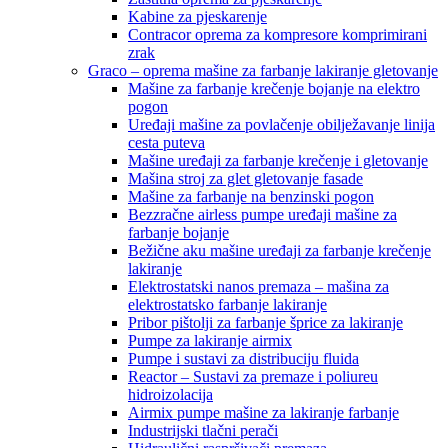
Kabine za pjeskarenje
Contracor oprema za kompresore komprimirani
zrak
Graco – oprema mašine za farbanje lakiranje gletovanje
Mašine za farbanje krečenje bojanje na elektro
pogon
Uređaji mašine za povlačenje obilježavanje linija
cesta puteva
Mašine uređaji za farbanje krečenje i gletovanje
Mašina stroj za glet gletovanje fasade
Mašine za farbanje na benzinski pogon
Bezzračne airless pumpe uređaji mašine za
farbanje bojanje
Bežične aku mašine uređaji za farbanje krečenje
lakiranje
Elektrostatski nanos premaza – mašina za
elektrostatsko farbanje lakiranje
Pribor pištolji za farbanje šprice za lakiranje
Pumpe za lakiranje airmix
Pumpe i sustavi za distribuciju fluida
Reactor – Sustavi za premaze i poliureu
hidroizolacija
Airmix pumpe mašine za lakiranje farbanje
Industrijski tlačni perači