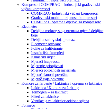
Hidraulični raspršivači premaza
Kompresori COMPRAG – industrijski građevinski
vijčani kompresori
COMPRAG Industrijski vijčani kompresori
Građevinski mobilni prijenosni kompresori
COMPRAG oprema i dijelovi za kompresore
Elcometer
Debljina mokrog sloja premaza mjerač debljine
boje
Debljina suhog sloja premaza
Elcometer software
Folije za kalibriranje
Inspekcijski kompleti
Klimatski uvjeti
Mjerači hrapavosti
Mjerenje prionjivosti
Mjerači poroznosti materijala
Mjerač slanosti površine
Mjerač sjaja površine
Komore za farbanje / Lakirnice i oprema za lakirnice
Lakirnica / Komora za farbanje
Termogen – za lakirnicu
Filteri za lakirnice
Ventilacija za lakirnice-odsisna stijena
Formeco