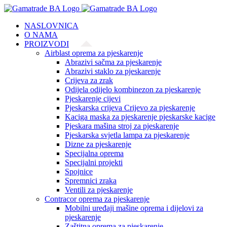
Skip
to
NASLOVNICA
content
O NAMA
PROIZVODI
Airblast oprema za pjeskarenje
Abrazivi sačma za pjeskarenje
Abrazivi staklo za pjeskarenje
Crijeva za zrak
Odijela odijelo kombinezon za pjeskarenje
Pjeskarenje cijevi
Pjeskarska crijeva Crijevo za pjeskarenje
Kaciga maska za pjeskarenje pjeskarske kacige
Pjeskara mašina stroj za pjeskarenje
Pjeskarska svjetla lampa za pjeskarenje
Dizne za pjeskarenje
Specijalna oprema
Specijalni projekti
Spojnice
Spremnici zraka
Ventili za pjeskarenje
Contracor oprema za pjeskarenje
Mobilni uređaji mašine oprema i dijelovi za
pjeskarenje
Zaštitna oprema za pjeskarenje