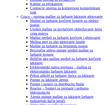
Kabine za pjeskarenje
Contracor oprema za kompresore komprimirani
zrak
Graco – oprema mašine za farbanje lakiranje gletovanje
Mašine za farbanje krečenje bojanje na elektro
pogon
Uređaji mašine za povlačenje obilježavanje linija
cesta puteva
Mašine uređaji za farbanje krečenje i gletovanje
Mašina stroj za glet gletovanje fasade
Mašine za farbanje na benzinski pogon
Bezzračne airless pumpe uređaji mašine za
farbanje bojanje
Bežične aku mašine uređaji za farbanje krečenje
lakiranje
Elektrostatski nanos premaza – mašina za
elektrostatsko farbanje lakiranje
Pribor pištolji za farbanje šprice za lakiranje
Pumpe za lakiranje airmix
Pumpe i sustavi za distribuciju fluida
Reactor – Sustavi za premaze i poliureu
hidroizolacija
Airmix pumpe mašine za lakiranje farbanje
Industrijski tlačni perači