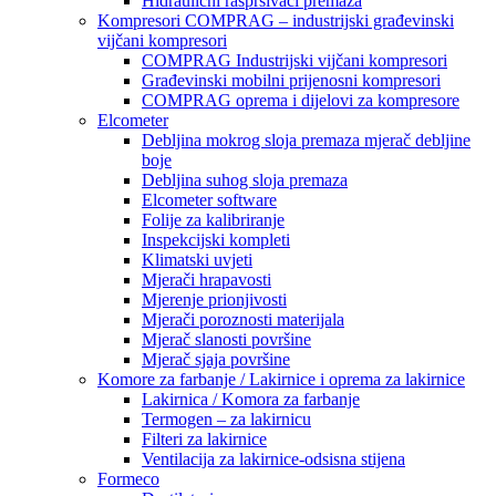
Hidraulični raspršivači premaza
Kompresori COMPRAG – industrijski građevinski
vijčani kompresori
COMPRAG Industrijski vijčani kompresori
Građevinski mobilni prijenosni kompresori
COMPRAG oprema i dijelovi za kompresore
Elcometer
Debljina mokrog sloja premaza mjerač debljine
boje
Debljina suhog sloja premaza
Elcometer software
Folije za kalibriranje
Inspekcijski kompleti
Klimatski uvjeti
Mjerači hrapavosti
Mjerenje prionjivosti
Mjerači poroznosti materijala
Mjerač slanosti površine
Mjerač sjaja površine
Komore za farbanje / Lakirnice i oprema za lakirnice
Lakirnica / Komora za farbanje
Termogen – za lakirnicu
Filteri za lakirnice
Ventilacija za lakirnice-odsisna stijena
Formeco