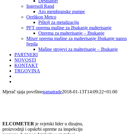
Destilatori
Ingersoll Rand
Aro membranske pumpe
Oerlikon Metco
Pištolj za metalizaciju
PFT oprema mašine za žbukanje malterisanje
Oprema za malterisanje – žbukanje
Mixer oprema mašine za malterisanje žbukanje nanos
ljepila
Mašine strojevi za malterisanje – žbukanje
PARTNERI
NOVOSTI
KONTAKT
TRGOVINA
Mjerač sjaja površine
gamatrade
2018-01-13T14:09:22+01:00
ELCOMETER
je svjetski lider u dizajnu,
proizvodnji i opskrbi opreme za inspekciju