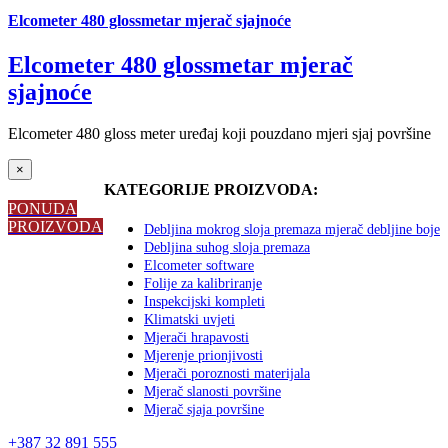
Elcometer 480 glossmetar mjerač sjajnoće
Elcometer 480 glossmetar mjerač
sjajnoće
Elcometer 480 gloss meter uređaj koji pouzdano mjeri sjaj površine
Close
×
product
KATEGORIJE PROIZVODA:
quick
PONUDA
view
PROIZVODA
Debljina mokrog sloja premaza mjerač debljine boje
Debljina suhog sloja premaza
Elcometer software
Folije za kalibriranje
Inspekcijski kompleti
Klimatski uvjeti
Mjerači hrapavosti
Mjerenje prionjivosti
Mjerači poroznosti materijala
Mjerač slanosti površine
Mjerač sjaja površine
+387 32 891 555