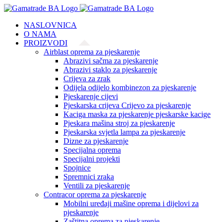
Skip
to
NASLOVNICA
content
O NAMA
PROIZVODI
Airblast oprema za pjeskarenje
Abrazivi sačma za pjeskarenje
Abrazivi staklo za pjeskarenje
Crijeva za zrak
Odijela odijelo kombinezon za pjeskarenje
Pjeskarenje cijevi
Pjeskarska crijeva Crijevo za pjeskarenje
Kaciga maska za pjeskarenje pjeskarske kacige
Pjeskara mašina stroj za pjeskarenje
Pjeskarska svjetla lampa za pjeskarenje
Dizne za pjeskarenje
Specijalna oprema
Specijalni projekti
Spojnice
Spremnici zraka
Ventili za pjeskarenje
Contracor oprema za pjeskarenje
Mobilni uređaji mašine oprema i dijelovi za
pjeskarenje
Zaštitna oprema za pjeskarenje