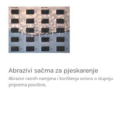
Abrazivi sačma za pjeskarenje
Abrazivi sačma za pjeskarenje
Abrazivi raznih namjena i korištenja ovisno o stupnju
priprema površine,