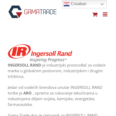
Skip
Croatian
to
content
INGERSOLL RAND
je industrijski proizvođač za vodeće
marke u globalnim poslovnim, industrijskim i drugim
tržištima.
Jedan od vodećih brendova unutar INGERSOLL RAND
tvrtke je
ARO
, oprema za rukovanje tekučinama u
industrijama diljem svijeta, kemijske, energetske,
farmaceutske.
Gama Trade doo je zastupnik za INGERSOLL RAND