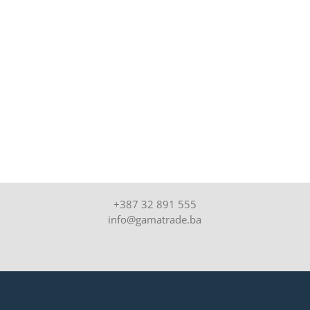
Nanošenje zaštitne
boje, temeljnih i
završnih premaza za:
proizvodnju
+387 32 891 555
info@gamatrade.ba