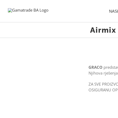
Skip
to
NAS
content
Airmix
GRACO
predstav
Njihova rješenja
ZA SVE PROIZ
OSIGURANU OPS