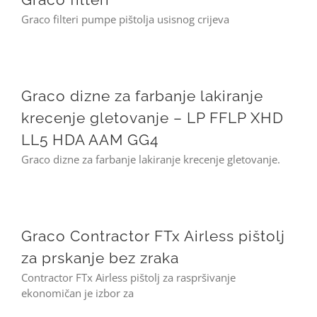
Graco filteri pumpe pištolja usisnog crijeva
Graco dizne za farbanje lakiranje krecenje gletovanje – LP FFLP XHD LL5 HDA AAM GG4
Graco dizne za farbanje lakiranje
krecenje gletovanje – LP FFLP XHD
LL5 HDA AAM GG4
Graco dizne za farbanje lakiranje krecenje gletovanje.
Graco Contractor FTx Airless pištolj za prskanje bez zraka
Graco Contractor FTx Airless pištolj
za prskanje bez zraka
Contractor FTx Airless pištolj za raspršivanje
ekonomičan je izbor za