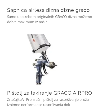
Sapnica airless dizna dizne graco
Samo upotrebom originalnih GRACO dizna možemo
dobiti maximum iz naših
Pištolj za lakiranje GRACO AIRPRO
Pištolj za lakiranje GRACO AIRPRO
ZnačajkeAirPro zračni pištolj za raspršivanje pruža
iznimne performanse raspršivanja dok