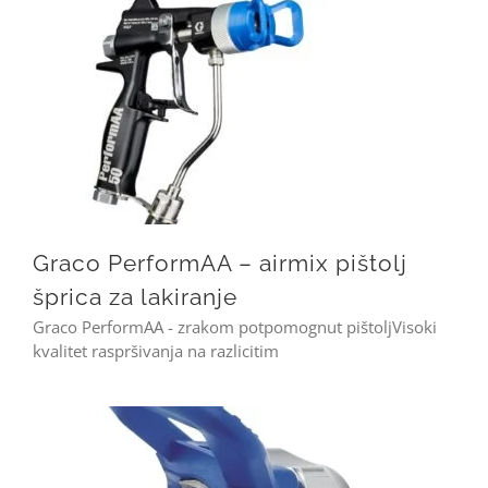
Graco PerformAA – airmix pištolj šprica za lakiranje
Graco PerformAA – airmix pištolj
šprica za lakiranje
Graco PerformAA - zrakom potpomognut pištoljVisoki
kvalitet raspršivanja na razlicitim