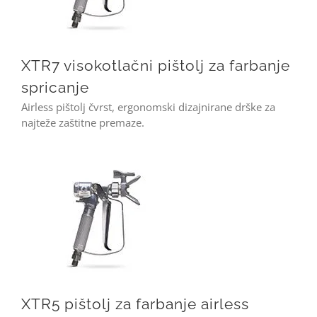
XTR7 visokotlačni pištolj za farbanje
spricanje
Airless pištolj čvrst, ergonomski dizajnirane drške za
najteže zaštitne premaze.
XTR5 pištolj za farbanje airless
XTR5 pištolj za farbanje airless