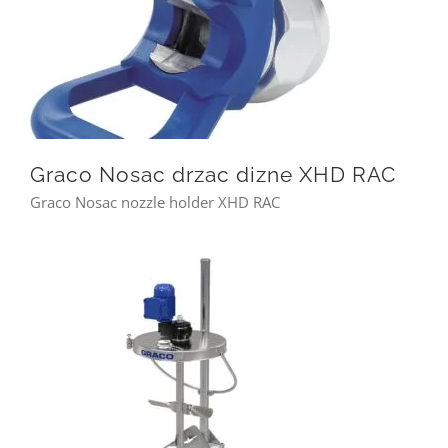
Graco Nosac drzac dizne XHD RAC
Graco Nosac drzac dizne XHD RAC
Graco Nosac nozzle holder XHD RAC
Graco mjesaci farbe boje premaza