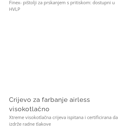
Finex- pištolji za prskanjem s pritiskom: dostupni u
HVLP
Crijevo za farbanje airless visokotlačno
Crijevo za farbanje airless
visokotlačno
Xtreme visokotlačna crijeva ispitana i certificirana da
izdrže radne tlakove