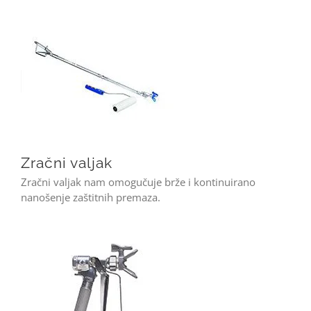
Zračni valjak
Zračni valjak nam omogučuje brže i kontinuirano
nanošenje zaštitnih premaza.
XTR7 visokotlačni pištolj za farbanje spricanje