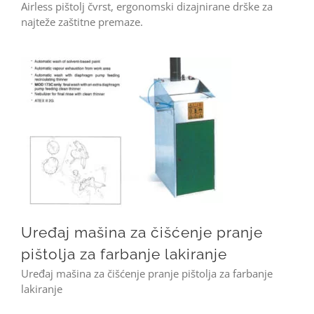
Airless pištolj čvrst, ergonomski dizajnirane drške za
najteže zaštitne premaze.
Uređaj mašina za čišćenje pranje pištolja za farbanje lakiranje
Uređaj mašina za čišćenje pranje
pištolja za farbanje lakiranje
Uređaj mašina za čišćenje pranje pištolja za farbanje
lakiranje