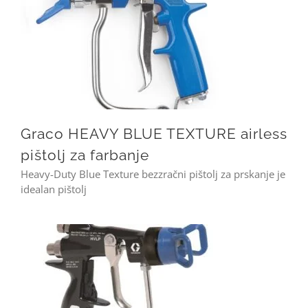
Graco HEAVY BLUE TEXTURE airless pištolj za farbanje
Graco HEAVY BLUE TEXTURE airless
pištolj za farbanje
Heavy-Duty Blue Texture bezzračni pištolj za prskanje je
idealan pištolj
Graco G40 G15 – airmix šprica pištolj za lakiranje