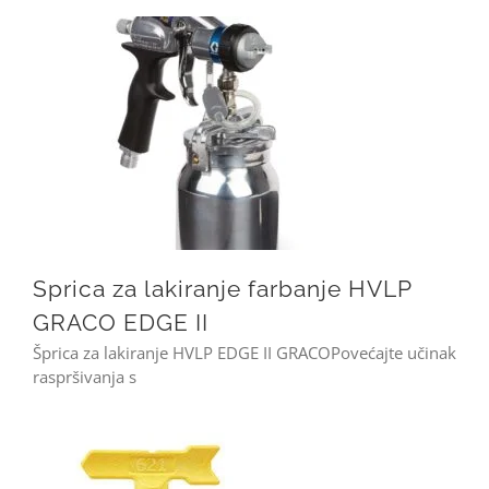
Sprica za lakiranje farbanje HVLP GRACO EDGE II
Sprica za lakiranje farbanje HVLP
GRACO EDGE II
Šprica za lakiranje HVLP EDGE II GRACOPovećajte učinak
raspršivanja s