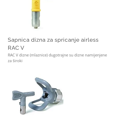
Sapnica dizna za spricanje airless RAC V
Sapnica dizna za spricanje airless
RAC V
RAC V dizne (mlaznice) dugotrajne su dizne namijenjene
za široki
Sapnica airless dizna dizne graco