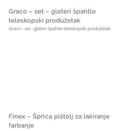
Graco – set – gleteri špahtle
teleskopski produžetak
Graco - set - gleteri špahtle teleskopski produžetak
Finex – Šprica pištolj za lakiranje farbanje
Finex – Šprica pištolj za lakiranje
farbanje