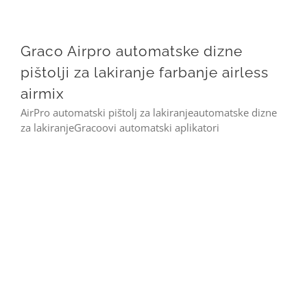
Graco Airpro automatske dizne pištolji za lakiranje farbanje airless airmix
Graco Airpro automatske dizne
pištolji za lakiranje farbanje airless
airmix
AirPro automatski pištolj za lakiranjeautomatske dizne
za lakiranjeGracoovi automatski aplikatori
Graco – set – gleteri špahtle teleskopski produžetak