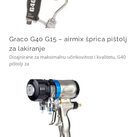
Graco G40 G15 – airmix šprica pištolj
za lakiranje
Dizajnirane za maksimalnu učinkovitost i kvalitetu, G40
pištolji za
Graco Fusion PC – Sprica pistolj za pu pjenu poliureu