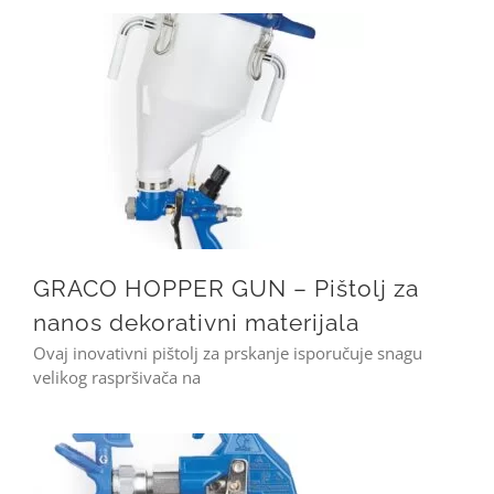
GRACO HOPPER GUN – Pištolj za nanos dekorativni materijala
GRACO HOPPER GUN – Pištolj za
nanos dekorativni materijala
Ovaj inovativni pištolj za prskanje isporučuje snagu
velikog raspršivača na