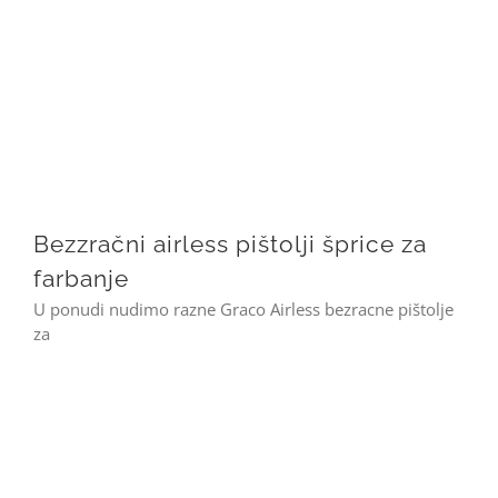
Bezzračni airless pištolji šprice za farbanje
Bezzračni airless pištolji šprice za
farbanje
U ponudi nudimo razne Graco Airless bezracne pištolje
za