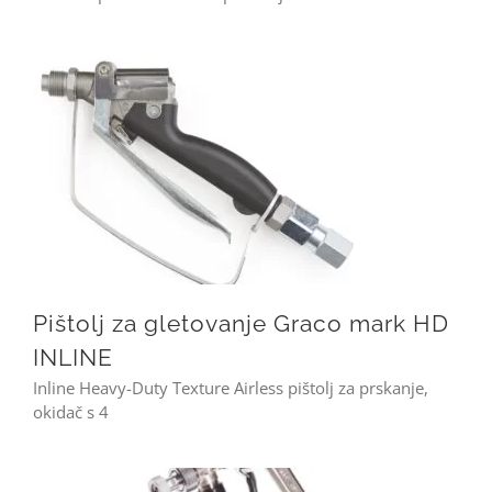
Pištolj za gletovanje Graco mark HD INLINE
Pištolj za gletovanje Graco mark HD
INLINE
Inline Heavy-Duty Texture Airless pištolj za prskanje,
okidač s 4