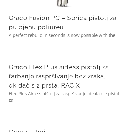
Graco Fusion PC – Sprica pistolj za
pu pjenu poliureu
A perfect rebuild in seconds is now possible with the
Graco Flex Plus airless pištolj za farbanje raspršivanje bez zraka, okidač s 2 prsta, RAC X
Graco Flex Plus airless pištolj za
farbanje raspršivanje bez zraka,
okidač s 2 prsta, RAC X
Flex Plus Airless pištolj za raspršivanje idealan je pištolj
za
Graco filteri
Graco filteri