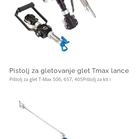
Pistolj za gletovanje glet Tmax lance
Pistolj za gletovanje glet Tmax lance
Pištolj za glet T-Max 506, 657, 405Pištolj za kit i
Nastavci sapnica produzetak za spricanje farbanje