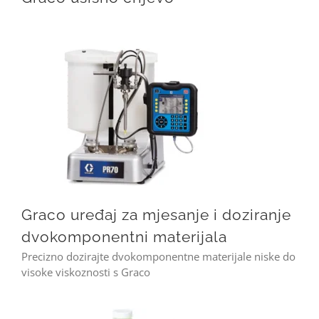
Graco uređaj za mjesanje i doziranje dvokomponentni materijala
Graco uređaj za mjesanje i doziranje
dvokomponentni materijala
Precizno dozirajte dvokomponentne materijale niske do
visoke viskoznosti s Graco