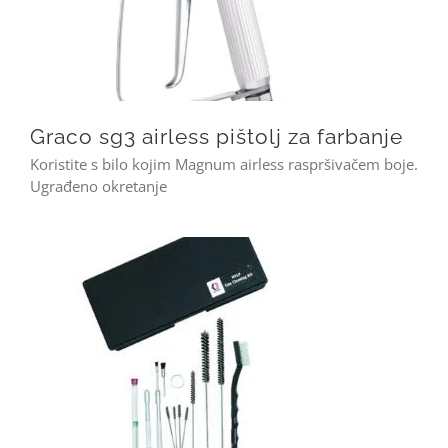
Graco sg3 airless pištolj za farbanje
Koristite s bilo kojim Magnum airless raspršivačem boje.
Ugrađeno okretanje
Graco set za čišćenje pištolja za farbanje lakiranje