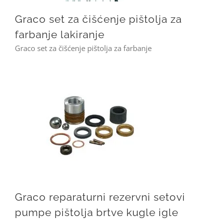
Graco set za čišćenje pištolja za
farbanje lakiranje
Graco set za čišćenje pištolja za farbanje
Graco reparaturni rezervni setovi pumpe pištolja brtve kugle igle
Graco reparaturni rezervni setovi
pumpe pištolja brtve kugle igle