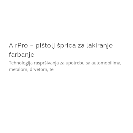
AirPro – pištolj šprica za lakiranje farbanje
AirPro – pištolj šprica za lakiranje
farbanje
Tehnologija raspršivanja za upotrebu sa automobilima,
metalom, drvetom, te