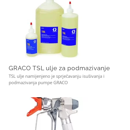
GRACO TSL ulje za podmazivanje
GRACO TSL ulje za podmazivanje
TSL ulje namijenjeno je sprječavanju isušivanja i
podmazivanja pumpe GRACO
Graco sg3 airless pištolj za farbanje