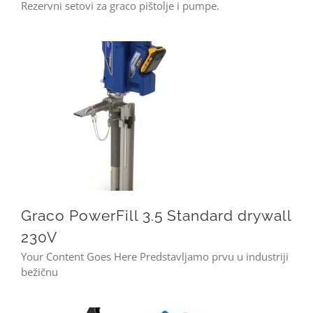
Rezervni setovi za graco pištolje i pumpe.
Graco PowerFill 3.5 Standard drywall 230V
Graco PowerFill 3.5 Standard drywall
230V
Your Content Goes Here Predstavljamo prvu u industriji
bežičnu