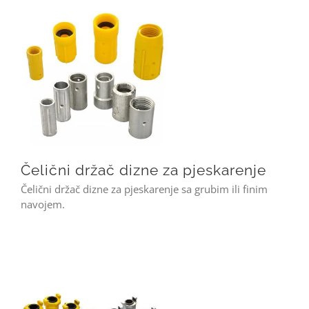
Čelični držač dizne za pjeskarenje
Čelični držač dizne za pjeskarenje
Čelični držač dizne za pjeskarenje sa grubim ili finim
navojem.