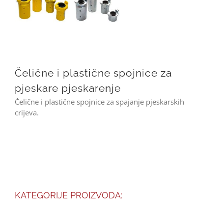
Čelične i plastične spojnice za pjeskare pjeskarenje
Čelične i plastične spojnice za
pjeskare pjeskarenje
Čelične i plastične spojnice za spajanje pjeskarskih
crijeva.
KATEGORIJE PROIZVODA: