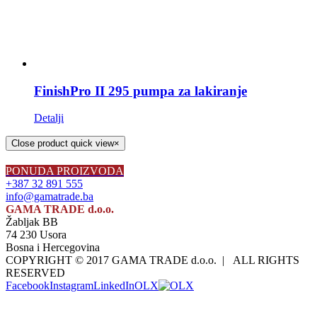
FinishPro II 295 pumpa za lakiranje
Detalji
Close product quick view
×
PONUDA PROIZVODA
+387 32 891 555
info@gamatrade.ba
GAMA TRADE d.o.o.
Žabljak BB
74 230 Usora
Bosna i Hercegovina
COPYRIGHT © 2017 GAMA TRADE d.o.o. | ALL RIGHTS
RESERVED
Facebook
Instagram
LinkedIn
OLX