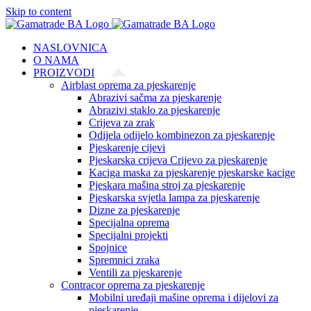
Skip to content
NASLOVNICA
O NAMA
PROIZVODI
Airblast oprema za pjeskarenje
Abrazivi sačma za pjeskarenje
Abrazivi staklo za pjeskarenje
Crijeva za zrak
Odijela odijelo kombinezon za pjeskarenje
Pjeskarenje cijevi
Pjeskarska crijeva Crijevo za pjeskarenje
Kaciga maska za pjeskarenje pjeskarske kacige
Pjeskara mašina stroj za pjeskarenje
Pjeskarska svjetla lampa za pjeskarenje
Dizne za pjeskarenje
Specijalna oprema
Specijalni projekti
Spojnice
Spremnici zraka
Ventili za pjeskarenje
Contracor oprema za pjeskarenje
Mobilni uređaji mašine oprema i dijelovi za
pjeskarenje