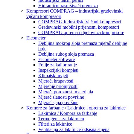
Industrijski tlačni perači
Hidraulični raspršivači premaza
Kompresori COMPRAG – industrijski građevinski
vijčani kompresori
COMPRAG Industrijski vijčani kompresori
Građevinski mobilni prijenosni kompresori
COMPRAG oprema i dijelovi za kompresore
Elcometer
Debljina mokrog sloja premaza mjerač debljine
boje
Debljina suhog sloja premaza
Elcometer software
Folije za kalibriranje
Inspekcijski kompleti
Klimatski uvjeti
Mjerači hrapavosti
Mjerenje prionjivosti
Mjerači poroznosti materijala
Mjerač slanosti površine
Mjerač sjaja površine
Komore za farbanje / Lakirnice i oprema za lakirnice
Lakirnica / Komora za farbanje
Termogen – za lakirnicu
Filteri za lakirnice
Ventilacija za lakirnice-odsisna stijena