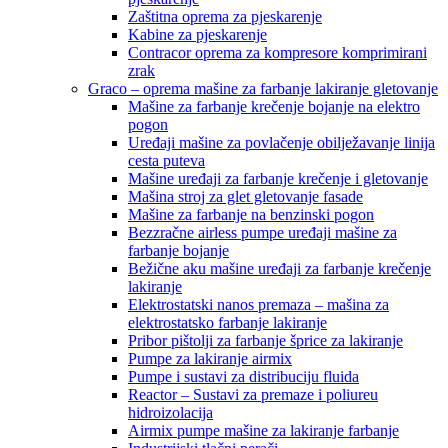
Zaštitna oprema za pjeskarenje
Kabine za pjeskarenje
Contracor oprema za kompresore komprimirani
zrak
Graco – oprema mašine za farbanje lakiranje gletovanje
Mašine za farbanje krečenje bojanje na elektro
pogon
Uređaji mašine za povlačenje obilježavanje linija
cesta puteva
Mašine uređaji za farbanje krečenje i gletovanje
Mašina stroj za glet gletovanje fasade
Mašine za farbanje na benzinski pogon
Bezzračne airless pumpe uređaji mašine za
farbanje bojanje
Bežične aku mašine uređaji za farbanje krečenje
lakiranje
Elektrostatski nanos premaza – mašina za
elektrostatsko farbanje lakiranje
Pribor pištolji za farbanje šprice za lakiranje
Pumpe za lakiranje airmix
Pumpe i sustavi za distribuciju fluida
Reactor – Sustavi za premaze i poliureu
hidroizolacija
Airmix pumpe mašine za lakiranje farbanje