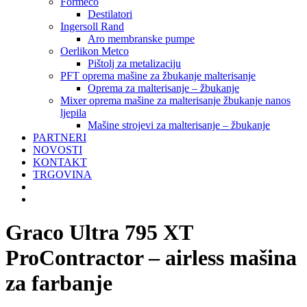
Formeco
Destilatori
Ingersoll Rand
Aro membranske pumpe
Oerlikon Metco
Pištolj za metalizaciju
PFT oprema mašine za žbukanje malterisanje
Oprema za malterisanje – žbukanje
Mixer oprema mašine za malterisanje žbukanje nanos
ljepila
Mašine strojevi za malterisanje – žbukanje
PARTNERI
NOVOSTI
KONTAKT
TRGOVINA
Graco Ultra 795 XT
ProContractor – airless mašina
za farbanje