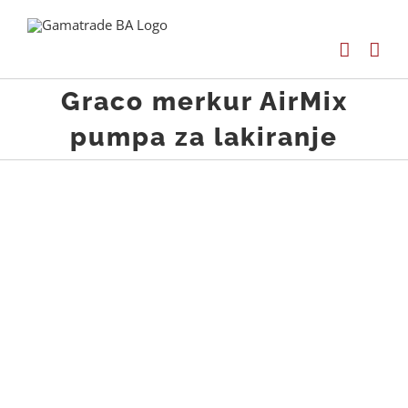
Skip
to
content
Graco merkur AirMix
pumpa za lakiranje