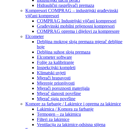
Industrijski tlačni perači
Hidraulični raspršivači premaza
Kompresori COMPRAG – industrijski građevinski
vijčani kompresori
COMPRAG Industrijski vijčani kompresori
Građevinski mobilni prijenosni kompresori
COMPRAG oprema i dijelovi za kompresore
Elcometer
Debljina mokrog sloja premaza mjerač debljine
boje
Debljina suhog sloja premaza
Elcometer software
Folije za kalibriranje
Inspekcijski kompleti
Klimatski uvjeti
Mjerači hrapavosti
Mjerenje prionjivosti
Mjerači poroznosti materijala
Mjerač slanosti površine
Mjerač sjaja površine
Komore za farbanje / Lakirnice i oprema za lakirnice
Lakirnica / Komora za farbanje
Termogen – za lakirnicu
Filteri za lakirnice
Ventilacija za lakirnice-odsisna stijena