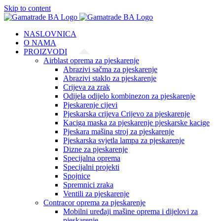
Skip to content
NASLOVNICA
O NAMA
PROIZVODI
Airblast oprema za pjeskarenje
Abrazivi sačma za pjeskarenje
Abrazivi staklo za pjeskarenje
Crijeva za zrak
Odijela odijelo kombinezon za pjeskarenje
Pjeskarenje cijevi
Pjeskarska crijeva Crijevo za pjeskarenje
Kaciga maska za pjeskarenje pjeskarske kacige
Pjeskara mašina stroj za pjeskarenje
Pjeskarska svjetla lampa za pjeskarenje
Dizne za pjeskarenje
Specijalna oprema
Specijalni projekti
Spojnice
Spremnici zraka
Ventili za pjeskarenje
Contracor oprema za pjeskarenje
Mobilni uređaji mašine oprema i dijelovi za
pjeskarenje