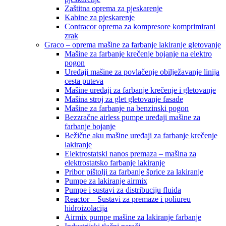
Zaštitna oprema za pjeskarenje
Kabine za pjeskarenje
Contracor oprema za kompresore komprimirani
zrak
Graco – oprema mašine za farbanje lakiranje gletovanje
Mašine za farbanje krečenje bojanje na elektro
pogon
Uređaji mašine za povlačenje obilježavanje linija
cesta puteva
Mašine uređaji za farbanje krečenje i gletovanje
Mašina stroj za glet gletovanje fasade
Mašine za farbanje na benzinski pogon
Bezzračne airless pumpe uređaji mašine za
farbanje bojanje
Bežične aku mašine uređaji za farbanje krečenje
lakiranje
Elektrostatski nanos premaza – mašina za
elektrostatsko farbanje lakiranje
Pribor pištolji za farbanje šprice za lakiranje
Pumpe za lakiranje airmix
Pumpe i sustavi za distribuciju fluida
Reactor – Sustavi za premaze i poliureu
hidroizolacija
Airmix pumpe mašine za lakiranje farbanje