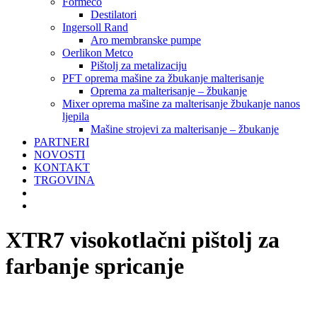
Formeco
Destilatori
Ingersoll Rand
Aro membranske pumpe
Oerlikon Metco
Pištolj za metalizaciju
PFT oprema mašine za žbukanje malterisanje
Oprema za malterisanje – žbukanje
Mixer oprema mašine za malterisanje žbukanje nanos
ljepila
Mašine strojevi za malterisanje – žbukanje
PARTNERI
NOVOSTI
KONTAKT
TRGOVINA
XTR7 visokotlačni pištolj za
farbanje spricanje