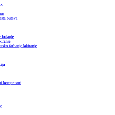
ak
gon
esta puteva
e bojanje
kiranje
tsko farbanje lakiranje
cija
i kompresori
je