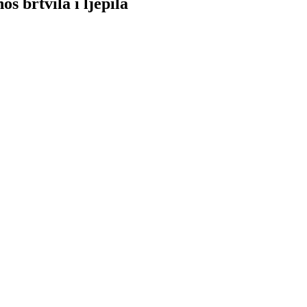
s brtvila i ljepila