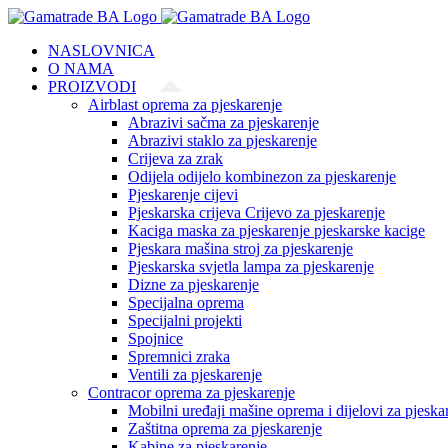
Skip
to
NASLOVNICA
content
O NAMA
PROIZVODI
Airblast oprema za pjeskarenje
Abrazivi sačma za pjeskarenje
Abrazivi staklo za pjeskarenje
Crijeva za zrak
Odijela odijelo kombinezon za pjeskarenje
Pjeskarenje cijevi
Pjeskarska crijeva Crijevo za pjeskarenje
Kaciga maska za pjeskarenje pjeskarske kacige
Pjeskara mašina stroj za pjeskarenje
Pjeskarska svjetla lampa za pjeskarenje
Dizne za pjeskarenje
Specijalna oprema
Specijalni projekti
Spojnice
Spremnici zraka
Ventili za pjeskarenje
Contracor oprema za pjeskarenje
Mobilni uređaji mašine oprema i dijelovi za pjeska
Zaštitna oprema za pjeskarenje
Kabine za pjeskarenje