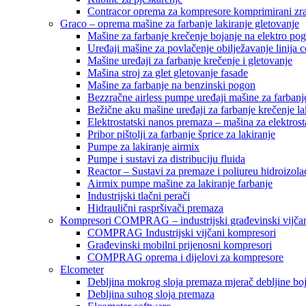
Contracor oprema za kompresore komprimirani zr
Graco – oprema mašine za farbanje lakiranje gletovanje
Mašine za farbanje krečenje bojanje na elektro po
Uređaji mašine za povlačenje obilježavanje linija c
Mašine uređaji za farbanje krečenje i gletovanje
Mašina stroj za glet gletovanje fasade
Mašine za farbanje na benzinski pogon
Bezzračne airless pumpe uređaji mašine za farbanj
Bežične aku mašine uređaji za farbanje krečenje la
Elektrostatski nanos premaza – mašina za elektrosta
Pribor pištolji za farbanje šprice za lakiranje
Pumpe za lakiranje airmix
Pumpe i sustavi za distribuciju fluida
Reactor – Sustavi za premaze i poliureu hidroizola
Airmix pumpe mašine za lakiranje farbanje
Industrijski tlačni perači
Hidraulični raspršivači premaza
Kompresori COMPRAG – industrijski građevinski vijčan
COMPRAG Industrijski vijčani kompresori
Građevinski mobilni prijenosni kompresori
COMPRAG oprema i dijelovi za kompresore
Elcometer
Debljina mokrog sloja premaza mjerač debljine bo
Debljina suhog sloja premaza