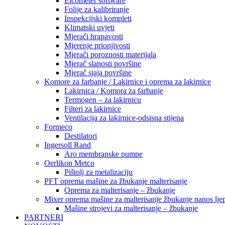
Elcometer software
Folije za kalibriranje
Inspekcijski kompleti
Klimatski uvjeti
Mjerači hrapavosti
Mjerenje prionjivosti
Mjerači poroznosti materijala
Mjerač slanosti površine
Mjerač sjaja površine
Komore za farbanje / Lakirnice i oprema za lakirnice
Lakirnica / Komora za farbanje
Termogen – za lakirnicu
Filteri za lakirnice
Ventilacija za lakirnice-odsisna stijena
Formeco
Destilatori
Ingersoll Rand
Aro membranske pumpe
Oerlikon Metco
Pištolj za metalizaciju
PFT oprema mašine za žbukanje malterisanje
Oprema za malterisanje – žbukanje
Mixer oprema mašine za malterisanje žbukanje nanos ljep
Mašine strojevi za malterisanje – žbukanje
PARTNERI