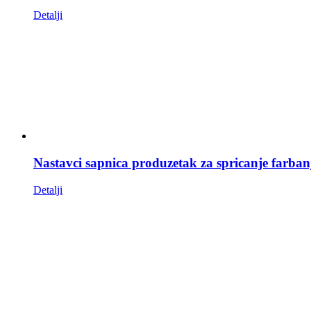
Detalji
Nastavci sapnica produzetak za spricanje farban
Detalji