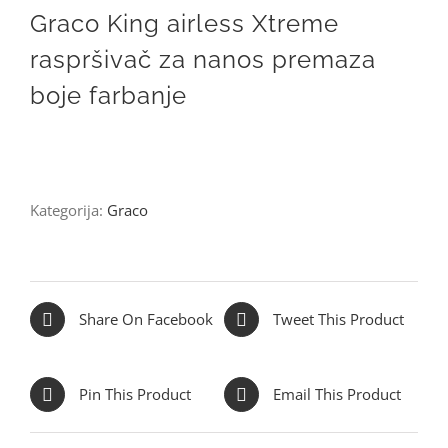
Graco King airless Xtreme
raspršivač za nanos premaza
boje farbanje
Kategorija:
Graco
Share On Facebook
Tweet This Product
Pin This Product
Email This Product