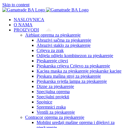
Skip to content
NASLOVNICA
O NAMA
PROIZVODI
Airblast oprema za pjeskarenje
Abrazivi sačma za pjeskarenje
Abrazivi staklo za pjeskarenje
Crijeva za zrak
Odijela odijelo kombinezon za pjeskarenje
Pjeskarenje cijevi
Pjeskarska crijeva Crijevo za pjeskarenje
Kaciga maska za pjeskarenje pjeskarske kacige
Pjeskara mašina stroj za pjeskarenje
Pjeskarska svjetla lampa za pjeskarenje
Dizne za pjeskarenje
Specijalna oprema
Specijalni projekti
Spojnice
Spremnici zraka
Ventili za pjeskarenje
Contracor oprema za pjeskarenje
Mobilni uređaji mašine oprema i dijelovi za
pjeskarenje