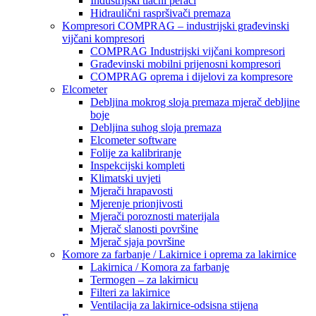
Industrijski tlačni perači
Hidraulični raspršivači premaza
Kompresori COMPRAG – industrijski građevinski
vijčani kompresori
COMPRAG Industrijski vijčani kompresori
Građevinski mobilni prijenosni kompresori
COMPRAG oprema i dijelovi za kompresore
Elcometer
Debljina mokrog sloja premaza mjerač debljine
boje
Debljina suhog sloja premaza
Elcometer software
Folije za kalibriranje
Inspekcijski kompleti
Klimatski uvjeti
Mjerači hrapavosti
Mjerenje prionjivosti
Mjerači poroznosti materijala
Mjerač slanosti površine
Mjerač sjaja površine
Komore za farbanje / Lakirnice i oprema za lakirnice
Lakirnica / Komora za farbanje
Termogen – za lakirnicu
Filteri za lakirnice
Ventilacija za lakirnice-odsisna stijena