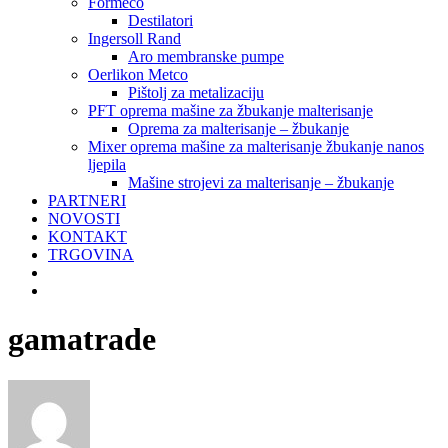
Formeco
Destilatori
Ingersoll Rand
Aro membranske pumpe
Oerlikon Metco
Pištolj za metalizaciju
PFT oprema mašine za žbukanje malterisanje
Oprema za malterisanje – žbukanje
Mixer oprema mašine za malterisanje žbukanje nanos
ljepila
Mašine strojevi za malterisanje – žbukanje
PARTNERI
NOVOSTI
KONTAKT
TRGOVINA
gamatrade