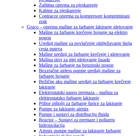
Zaštitna oprema za pjeskarenje
Kabine za pjeskarenje
Contracor oprema za kompresore komprimirani
zrak
Graco – oprema mašine za farbanje lakiranje gletovanje
Mašine za farbanje krečenje bojanje na elektro
pogon
Uređaji mašine za povlačenje obilježavanje linija
cesta puteva
Mašine uređaji za farbanje krečenje i gletovanje
Mašina stroj za glet gletovanje fasade
Mašine za farbanje na benzinski pogon
Bezzračne airless pumpe uređaji mašine za
farbanje bojanje
Bežične aku mašine uređaji za farbanje krečenje
lakiranje
Elektrostatski nanos premaza – mašina za
elektrostatsko farbanje lakiranje
Pribor pištolji za farbanje šprice za lakiranje
Pumpe za lakiranje airmix
Pumpe i sustavi za distribuciju fluida
Reactor – Sustavi za premaze i poliureu
hidroizolacija
Airmix pumpe mašine za lakiranje farbanje