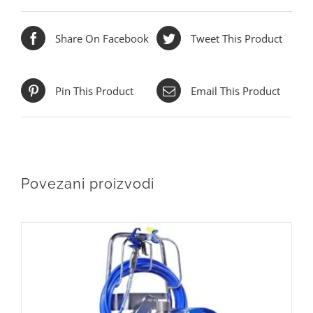
Share On Facebook
Tweet This Product
Pin This Product
Email This Product
Povezani proizvodi