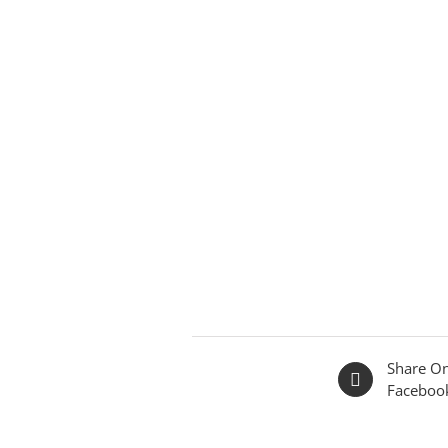
Share O
Faceboo