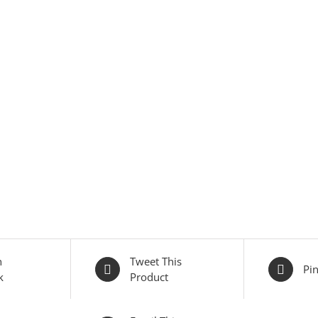
n
Tweet This
Pin
k
Product