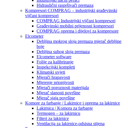
Industrijski tlačni perači
Hidraulični raspršivači premaza
Kompresori COMPRAG – industrijski građevinski
vijčani kompresori
COMPRAG Industrijski vijčani kompresori
Građevinski mobilni prijenosni kompresori
COMPRAG oprema i dijelovi za kompresore
Elcometer
Debljina mokrog sloja premaza mjerač debljine
boje
Debljina suhog sloja premaza
Elcometer software
Folije za kalibriranje
Inspekcijski kompleti
Klimatski uvjeti
Mjerači hrapavosti
Mjerenje prionjivosti
Mjerači poroznosti materijala
Mjerač slanosti površine
Mjerač sjaja površine
Komore za farbanje / Lakirnice i oprema za lakirnice
Lakirnica / Komora za farbanje
Termogen – za lakirnicu
Filteri za lakirnice
Ventilacija za lakirnice-odsisna stijena