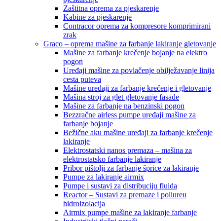
Zaštitna oprema za pjeskarenje
Kabine za pjeskarenje
Contracor oprema za kompresore komprimirani
zrak
Graco – oprema mašine za farbanje lakiranje gletovanje
Mašine za farbanje krečenje bojanje na elektro
pogon
Uređaji mašine za povlačenje obilježavanje linija
cesta puteva
Mašine uređaji za farbanje krečenje i gletovanje
Mašina stroj za glet gletovanje fasade
Mašine za farbanje na benzinski pogon
Bezzračne airless pumpe uređaji mašine za
farbanje bojanje
Bežične aku mašine uređaji za farbanje krečenje
lakiranje
Elektrostatski nanos premaza – mašina za
elektrostatsko farbanje lakiranje
Pribor pištolji za farbanje šprice za lakiranje
Pumpe za lakiranje airmix
Pumpe i sustavi za distribuciju fluida
Reactor – Sustavi za premaze i poliureu
hidroizolacija
Airmix pumpe mašine za lakiranje farbanje