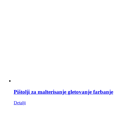
Pištolji za malterisanje gletovanje farbanje
Detalji