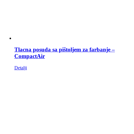
Tlacna posuda sa pištoljem za farbanje –
CompactAir
Detalji