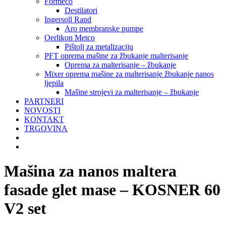
Formeco
Destilatori
Ingersoll Rand
Aro membranske pumpe
Oerlikon Metco
Pištolj za metalizaciju
PFT oprema mašine za žbukanje malterisanje
Oprema za malterisanje – žbukanje
Mixer oprema mašine za malterisanje žbukanje nanos
ljepila
Mašine strojevi za malterisanje – žbukanje
PARTNERI
NOVOSTI
KONTAKT
TRGOVINA
Mašina za nanos maltera
fasade glet mase – KOSNER 60
V2 set