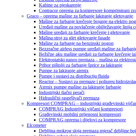
Kabine za pjeskarenje
Contracor oprema za kompresore komprimirani zr
Graco – oprema mašine za farbanje lakiranje gletovanje
Mašine za farbanje krečenje bojanje na elektro po
Uređaji mašine za povlačenje obilježavanje linija c
Mašine uređaji za farbanje krečenje i gletovanje
Mašina stroj za glet gletovanje fasade
Mašine za farbanje na benzinski pogon
Bezzračne airless pumpe uređaji mašine za farbanj
Bežične aku mašine uređaji za farbanje krečenje la
Elektrostatski nanos premaza – mašina za elektrosta
Pribor pištolji za farbanje šprice za lakiranje
Pumpe za lakiranje airmix
Pumpe i sustavi za distribuciju fluida
Reactor – Sustavi za premaze i poliureu hidroizola
Airmix pumpe mašine za lakiranje farbanje
Industrijski tlačni perači
Hidraulični raspršivači premaza
Kompresori COMPRAG – industrijski građevinski vijčan
COMPRAG Industrijski vijčani kompresori
Građevinski mobilni prijenosni kompresori
COMPRAG oprema i dijelovi za kompresore
Elcometer
Debljina mokrog sloja premaza mjerač debljine bo