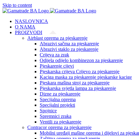
Skip to content
NASLOVNICA
O NAMA
PROIZVODI
Airblast oprema za pjeskarenje
Abrazivi sačma za pjeskarenje
Abrazivi staklo za pjeskarenje
Crijeva za zrak
Odijela odijelo kombinezon za pjeskarenje
Pjeskarenje cijevi
Pjeskarska crijeva Crijevo za pjeskarenje
Kaciga maska za pjeskarenje pjeskarske kacige
Pjeskara mašina stroj za pjeskarenje
Pjeskarska svjetla lampa za pjeskarenje
Dizne za pjeskarenje
Specijalna oprema
Specijalni projekti
Spojnice
Spremnici zraka
Ventili za pjeskarenje
Contracor oprema za pjeskarenje
Mobilni uređaji mašine oprema i dijelovi za pjeska
Zaštitna oprema za pjeskarenje