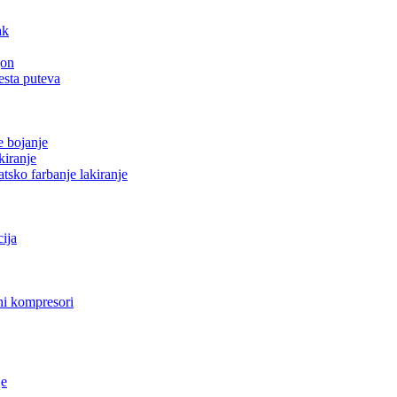
ak
gon
esta puteva
e bojanje
kiranje
tsko farbanje lakiranje
cija
i kompresori
je