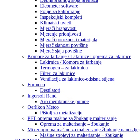
Debljina suhog sloja premaza
Elcometer software
Folije za kalibriranje
Inspekcijski kompleti
Klimatski uvjeti
Mjerači hrapavosti
Mjerenje prionjivosti
Mjerači poroznosti materijala
Mjerač slanosti površine
Mjerač sjaja površine
Komore za farbanje / Lakirnice i oprema za lakirnice
Lakirnica / Komora za farbanje
Termogen – za lakirnicu
Filteri za lakirnice
Ventilacija za lakirnice-odsisna stijena
Formeco
Destilatori
Ingersoll Rand
Aro membranske pumpe
Oerlikon Metco
Pištolj za metalizaciju
PFT oprema mašine za žbukanje malterisanje
Oprema za malterisanje – žbukanje
Mixer oprema mašine za malterisanje žbukanje nanos ljep
Mašine strojevi za malterisanje – žbukanje