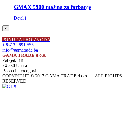
GMAX 5900 mašina za farbanje
Detalji
Close
×
product
quick
PONUDA PROIZVODA
view
+387 32 891 555
info@gamatrade.ba
GAMA TRADE d.o.o.
Žabljak BB
74 230 Usora
Bosna i Hercegovina
COPYRIGHT © 2017 GAMA TRADE d.o.o. | ALL RIGHTS
RESERVED
Facebook
Instagram
LinkedIn
OLX