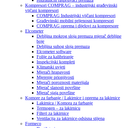
Hidraulični raspršivači premaza
Kompresori COMPRAG – industrijski građevinski
vijčani kompresori
COMPRAG Industrijski vijčani kompresori
Građevinski mobilni prijenosni kompresori
COMPRAG oprema i dijelovi za kompresore
Elcometer
Debljina mokrog sloja premaza mjerač debljine
boje
Debljina suhog sloja premaza
Elcometer software
Folije za kalibriranje
Inspekcijski kompleti
Klimatski uvjeti
Mjerači hrapavosti
Mjerenje prionjivosti
Mjerači poroznosti materijala
Mjerač slanosti površine
Mjerač sjaja površine
Komore za farbanje / Lakirnice i oprema za lakirnice
Lakirnica / Komora za farbanje
Termogen – za lakirnicu
Filteri za lakirnice
Ventilacija za lakirnice-odsisna stijena
Formeco