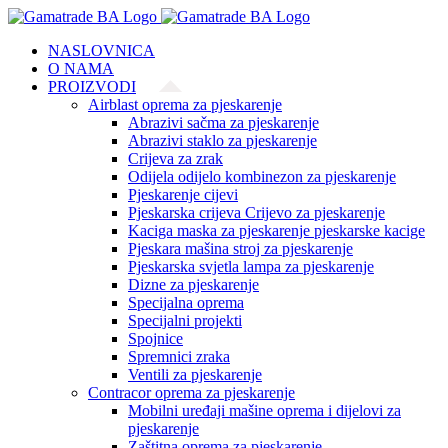
Skip
to
NASLOVNICA
content
O NAMA
PROIZVODI
Airblast oprema za pjeskarenje
Abrazivi sačma za pjeskarenje
Abrazivi staklo za pjeskarenje
Crijeva za zrak
Odijela odijelo kombinezon za pjeskarenje
Pjeskarenje cijevi
Pjeskarska crijeva Crijevo za pjeskarenje
Kaciga maska za pjeskarenje pjeskarske kacige
Pjeskara mašina stroj za pjeskarenje
Pjeskarska svjetla lampa za pjeskarenje
Dizne za pjeskarenje
Specijalna oprema
Specijalni projekti
Spojnice
Spremnici zraka
Ventili za pjeskarenje
Contracor oprema za pjeskarenje
Mobilni uređaji mašine oprema i dijelovi za
pjeskarenje
Zaštitna oprema za pjeskarenje