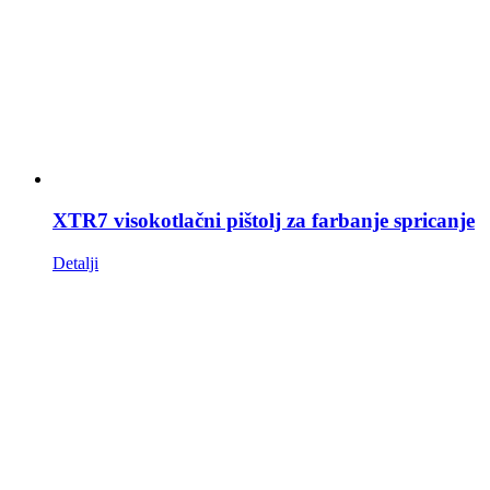
XTR7 visokotlačni pištolj za farbanje spricanje
Detalji