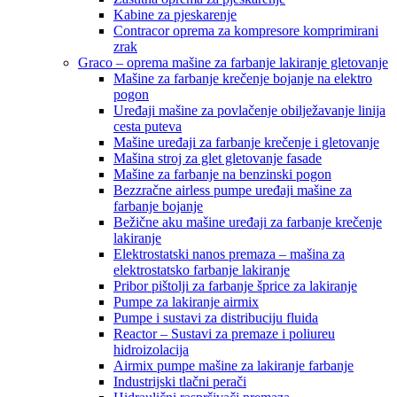
Kabine za pjeskarenje
Contracor oprema za kompresore komprimirani
zrak
Graco – oprema mašine za farbanje lakiranje gletovanje
Mašine za farbanje krečenje bojanje na elektro
pogon
Uređaji mašine za povlačenje obilježavanje linija
cesta puteva
Mašine uređaji za farbanje krečenje i gletovanje
Mašina stroj za glet gletovanje fasade
Mašine za farbanje na benzinski pogon
Bezzračne airless pumpe uređaji mašine za
farbanje bojanje
Bežične aku mašine uređaji za farbanje krečenje
lakiranje
Elektrostatski nanos premaza – mašina za
elektrostatsko farbanje lakiranje
Pribor pištolji za farbanje šprice za lakiranje
Pumpe za lakiranje airmix
Pumpe i sustavi za distribuciju fluida
Reactor – Sustavi za premaze i poliureu
hidroizolacija
Airmix pumpe mašine za lakiranje farbanje
Industrijski tlačni perači