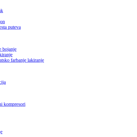
ak
gon
esta puteva
e bojanje
kiranje
tsko farbanje lakiranje
cija
i kompresori
je