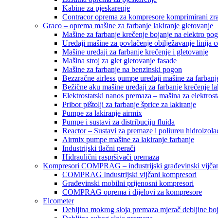
Kabine za pjeskarenje
Contracor oprema za kompresore komprimirani zr
Graco – oprema mašine za farbanje lakiranje gletovanje
Mašine za farbanje krečenje bojanje na elektro po
Uređaji mašine za povlačenje obilježavanje linija c
Mašine uređaji za farbanje krečenje i gletovanje
Mašina stroj za glet gletovanje fasade
Mašine za farbanje na benzinski pogon
Bezzračne airless pumpe uređaji mašine za farbanj
Bežične aku mašine uređaji za farbanje krečenje la
Elektrostatski nanos premaza – mašina za elektrosta
Pribor pištolji za farbanje šprice za lakiranje
Pumpe za lakiranje airmix
Pumpe i sustavi za distribuciju fluida
Reactor – Sustavi za premaze i poliureu hidroizola
Airmix pumpe mašine za lakiranje farbanje
Industrijski tlačni perači
Hidraulični raspršivači premaza
Kompresori COMPRAG – industrijski građevinski vijčan
COMPRAG Industrijski vijčani kompresori
Građevinski mobilni prijenosni kompresori
COMPRAG oprema i dijelovi za kompresore
Elcometer
Debljina mokrog sloja premaza mjerač debljine bo