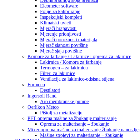
Debljina suhog sloja premaza
Elcometer software
Folije za kalibriranje
Inspekcijski kompleti
Klimatski uvjeti
Mjerači hrapavosti
Mjerenje prionjivosti
Mjerači poroznosti materijala
Mjerač slanosti površine
Mjerač sjaja površine
Komore za farbanje / Lakirnice i oprema za lakirnice
Lakirnica / Komora za farbanje
Termogen – za lakirnicu
Filteri za lakirnice
Ventilacija za lakirnice-odsisna stijena
Formeco
Destilatori
Ingersoll Rand
Aro membranske pumpe
Oerlikon Metco
Pištolj za metalizaciju
PFT oprema mašine za žbukanje malterisanje
Oprema za malterisanje – žbukanje
Mixer oprema mašine za malterisanje žbukanje nanos ljep
Mašine strojevi za malterisanje – žbukanje