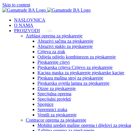
Skip to content
NASLOVNICA
O NAMA
PROIZVODI
Airblast oprema za pjeskarenje
Abrazivi sačma za pjeskarenje
Abrazivi staklo za pjeskarenje
Crijeva za zrak
Odijela odijelo kombinezon za pjeskarenje
Pjeskarenje cijevi
Pjeskarska crijeva Crijevo za pjeskarenje
Kaciga maska za pjeskarenje pjeskarske kacige
Pjeskara mašina stroj za pjeskarenje
Pjeskarska svjetla lampa za pjeskarenje
Dizne za pjeskarenje
Specijalna oprema
Specijalni projekti
Spojnice
Spremnici zraka
Ventili za pjeskarenje
Contracor oprema za pjeskarenje
Mobilni uređaji mašine oprema i dijelovi za pjeska
Zaštitna oprema za pjeskarenje