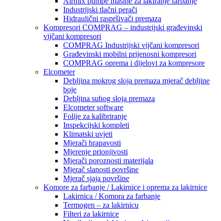
Airmix pumpe mašine za lakiranje farbanje
Industrijski tlačni perači
Hidraulični raspršivači premaza
Kompresori COMPRAG – industrijski građevinski
vijčani kompresori
COMPRAG Industrijski vijčani kompresori
Građevinski mobilni prijenosni kompresori
COMPRAG oprema i dijelovi za kompresore
Elcometer
Debljina mokrog sloja premaza mjerač debljine
boje
Debljina suhog sloja premaza
Elcometer software
Folije za kalibriranje
Inspekcijski kompleti
Klimatski uvjeti
Mjerači hrapavosti
Mjerenje prionjivosti
Mjerači poroznosti materijala
Mjerač slanosti površine
Mjerač sjaja površine
Komore za farbanje / Lakirnice i oprema za lakirnice
Lakirnica / Komora za farbanje
Termogen – za lakirnicu
Filteri za lakirnice