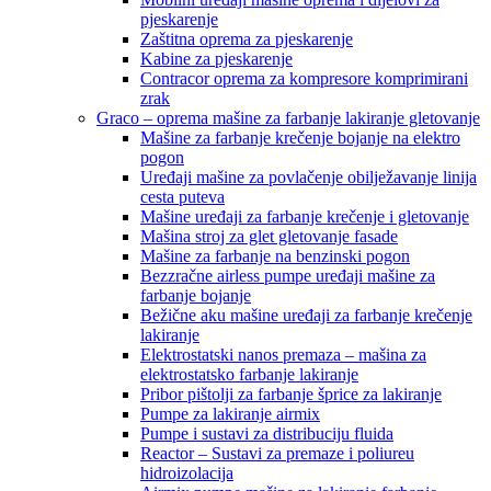
pjeskarenje
Zaštitna oprema za pjeskarenje
Kabine za pjeskarenje
Contracor oprema za kompresore komprimirani
zrak
Graco – oprema mašine za farbanje lakiranje gletovanje
Mašine za farbanje krečenje bojanje na elektro
pogon
Uređaji mašine za povlačenje obilježavanje linija
cesta puteva
Mašine uređaji za farbanje krečenje i gletovanje
Mašina stroj za glet gletovanje fasade
Mašine za farbanje na benzinski pogon
Bezzračne airless pumpe uređaji mašine za
farbanje bojanje
Bežične aku mašine uređaji za farbanje krečenje
lakiranje
Elektrostatski nanos premaza – mašina za
elektrostatsko farbanje lakiranje
Pribor pištolji za farbanje šprice za lakiranje
Pumpe za lakiranje airmix
Pumpe i sustavi za distribuciju fluida
Reactor – Sustavi za premaze i poliureu
hidroizolacija