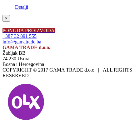
Detalji
Close
×
product
quick
PONUDA PROIZVODA
view
+387 32 891 555
info@gamatrade.ba
GAMA TRADE d.o.o.
Žabljak BB
74 230 Usora
Bosna i Hercegovina
COPYRIGHT © 2017 GAMA TRADE d.o.o. | ALL RIGHTS
RESERVED
Facebook
Instagram
LinkedIn
OLX