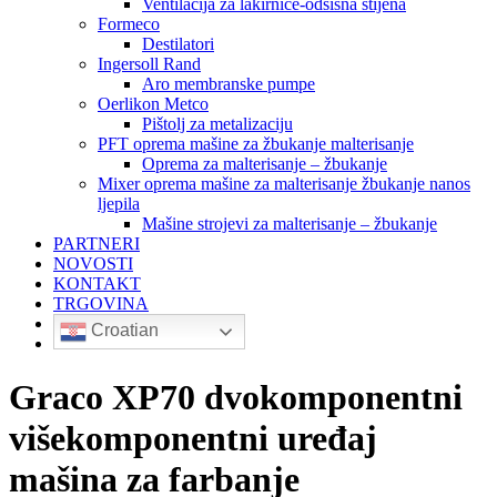
Ventilacija za lakirnice-odsisna stijena
Formeco
Destilatori
Ingersoll Rand
Aro membranske pumpe
Oerlikon Metco
Pištolj za metalizaciju
PFT oprema mašine za žbukanje malterisanje
Oprema za malterisanje – žbukanje
Mixer oprema mašine za malterisanje žbukanje nanos
ljepila
Mašine strojevi za malterisanje – žbukanje
PARTNERI
NOVOSTI
KONTAKT
TRGOVINA
Croatian
Graco XP70 dvokomponentni
višekomponentni uređaj
mašina za farbanje