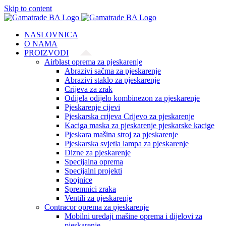
Skip to content
NASLOVNICA
O NAMA
PROIZVODI
Airblast oprema za pjeskarenje
Abrazivi sačma za pjeskarenje
Abrazivi staklo za pjeskarenje
Crijeva za zrak
Odijela odijelo kombinezon za pjeskarenje
Pjeskarenje cijevi
Pjeskarska crijeva Crijevo za pjeskarenje
Kaciga maska za pjeskarenje pjeskarske kacige
Pjeskara mašina stroj za pjeskarenje
Pjeskarska svjetla lampa za pjeskarenje
Dizne za pjeskarenje
Specijalna oprema
Specijalni projekti
Spojnice
Spremnici zraka
Ventili za pjeskarenje
Contracor oprema za pjeskarenje
Mobilni uređaji mašine oprema i dijelovi za
pjeskarenje