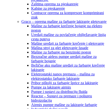
Zaštitna oprema za pjeskarenje
Kabine za pjeskarenje
Contracor oprema za kompresore komprimirani
zrak
Graco – oprema mašine za farbanje lakiranje gletovanje
Mašine za farbanje krečenje bojanje na elektro
pogon
Uređaji mašine za povlačenje obilježavanje linija
cesta puteva
Mašine uređaji za farbanje krečenje i gletovanje
Mašina stroj za glet gletovanje fasade
Mašine za farbanje na benzinski pogon
Bezzračne airless pumpe uređaji mašine za
farbanje bojanje
Bežične aku mašine uređaji za farbanje krečenje
lakiranje
Elektrostatski nanos premaza – mašina za
elektrostatsko farbanje lakiranje
Pribor pištolji za farbanje šprice za lakiranje
Pumpe za lakiranje airmix
Pumpe i sustavi za distribuciju fluida
Reactor – Sustavi za premaze i poliureu
hidroizolacija
Airmix pumpe mašine za lakiranje farbanje