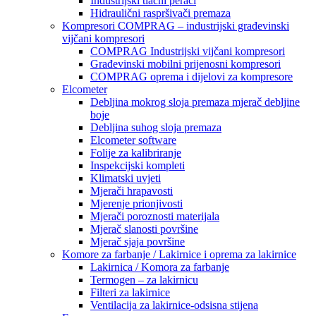
Industrijski tlačni perači
Hidraulični raspršivači premaza
Kompresori COMPRAG – industrijski građevinski
vijčani kompresori
COMPRAG Industrijski vijčani kompresori
Građevinski mobilni prijenosni kompresori
COMPRAG oprema i dijelovi za kompresore
Elcometer
Debljina mokrog sloja premaza mjerač debljine
boje
Debljina suhog sloja premaza
Elcometer software
Folije za kalibriranje
Inspekcijski kompleti
Klimatski uvjeti
Mjerači hrapavosti
Mjerenje prionjivosti
Mjerači poroznosti materijala
Mjerač slanosti površine
Mjerač sjaja površine
Komore za farbanje / Lakirnice i oprema za lakirnice
Lakirnica / Komora za farbanje
Termogen – za lakirnicu
Filteri za lakirnice
Ventilacija za lakirnice-odsisna stijena