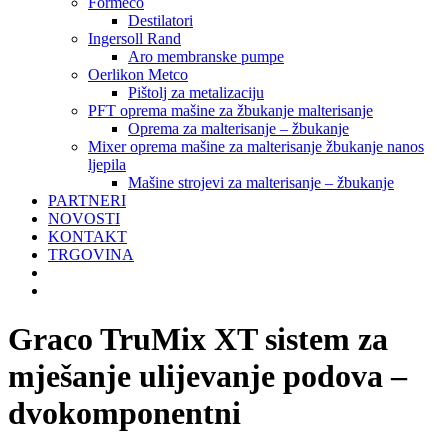
Formeco
Destilatori
Ingersoll Rand
Aro membranske pumpe
Oerlikon Metco
Pištolj za metalizaciju
PFT oprema mašine za žbukanje malterisanje
Oprema za malterisanje – žbukanje
Mixer oprema mašine za malterisanje žbukanje nanos
ljepila
Mašine strojevi za malterisanje – žbukanje
PARTNERI
NOVOSTI
KONTAKT
TRGOVINA
Graco TruMix XT sistem za
mješanje ulijevanje podova –
dvokomponentni