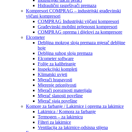
Industrijski tlačni perači
Hidraulični raspršivači premaza
Kompresori COMPRAG – industrijski građevinski
vijčani kompresori
COMPRAG Industrijski vijčani kompresori
Građevinski mobilni prijenosni kompresori
COMPRAG oprema i dijelovi za kompresore
Elcometer
Debljina mokrog sloja premaza mjerač debljine
boje
Debljina suhog sloja premaza
Elcometer software
Folije za kalibriranje
Inspekcijski kompleti
Klimatski uvjeti
Mjerači hrapavosti
Mjerenje prionjivosti
Mjerači poroznosti materijala
Mjerač slanosti površine
Mjerač sjaja površine
Komore za farbanje / Lakirnice i oprema za lakirnice
Lakirnica / Komora za farbanje
Termogen – za lakirnicu
Filteri za lakirnice
Ventilacija za lakirnice-odsisna stijena