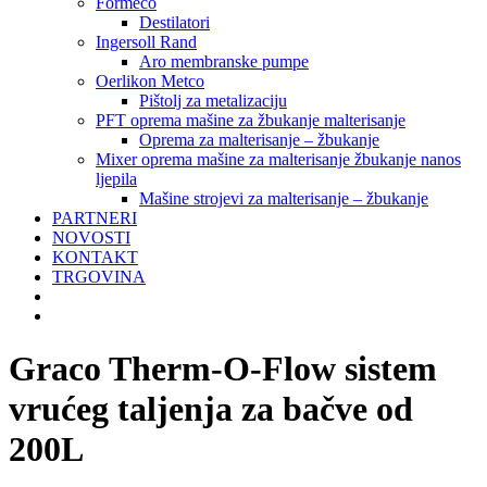
Formeco
Destilatori
Ingersoll Rand
Aro membranske pumpe
Oerlikon Metco
Pištolj za metalizaciju
PFT oprema mašine za žbukanje malterisanje
Oprema za malterisanje – žbukanje
Mixer oprema mašine za malterisanje žbukanje nanos
ljepila
Mašine strojevi za malterisanje – žbukanje
PARTNERI
NOVOSTI
KONTAKT
TRGOVINA
Graco Therm-O-Flow sistem
vrućeg taljenja za bačve od
200L