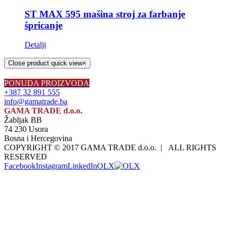
ST MAX 595 mašina stroj za farbanje
špricanje
Detalji
Close product quick view
×
PONUDA PROIZVODA
+387 32 891 555
info@gamatrade.ba
GAMA TRADE d.o.o.
Žabljak BB
74 230 Usora
Bosna i Hercegovina
COPYRIGHT © 2017 GAMA TRADE d.o.o. | ALL RIGHTS
RESERVED
Facebook
Instagram
LinkedIn
OLX