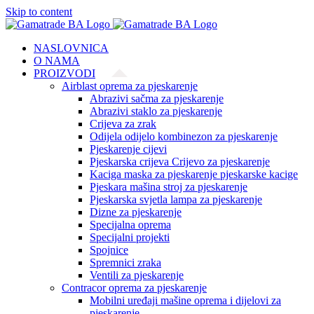
Skip to content
NASLOVNICA
O NAMA
PROIZVODI
Airblast oprema za pjeskarenje
Abrazivi sačma za pjeskarenje
Abrazivi staklo za pjeskarenje
Crijeva za zrak
Odijela odijelo kombinezon za pjeskarenje
Pjeskarenje cijevi
Pjeskarska crijeva Crijevo za pjeskarenje
Kaciga maska za pjeskarenje pjeskarske kacige
Pjeskara mašina stroj za pjeskarenje
Pjeskarska svjetla lampa za pjeskarenje
Dizne za pjeskarenje
Specijalna oprema
Specijalni projekti
Spojnice
Spremnici zraka
Ventili za pjeskarenje
Contracor oprema za pjeskarenje
Mobilni uređaji mašine oprema i dijelovi za
pjeskarenje