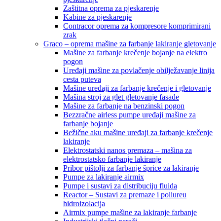
Zaštitna oprema za pjeskarenje
Kabine za pjeskarenje
Contracor oprema za kompresore komprimirani
zrak
Graco – oprema mašine za farbanje lakiranje gletovanje
Mašine za farbanje krečenje bojanje na elektro
pogon
Uređaji mašine za povlačenje obilježavanje linija
cesta puteva
Mašine uređaji za farbanje krečenje i gletovanje
Mašina stroj za glet gletovanje fasade
Mašine za farbanje na benzinski pogon
Bezzračne airless pumpe uređaji mašine za
farbanje bojanje
Bežične aku mašine uređaji za farbanje krečenje
lakiranje
Elektrostatski nanos premaza – mašina za
elektrostatsko farbanje lakiranje
Pribor pištolji za farbanje šprice za lakiranje
Pumpe za lakiranje airmix
Pumpe i sustavi za distribuciju fluida
Reactor – Sustavi za premaze i poliureu
hidroizolacija
Airmix pumpe mašine za lakiranje farbanje