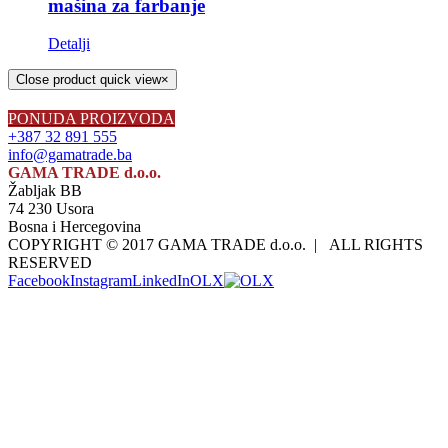
mašina za farbanje
Detalji
Close product quick view
×
PONUDA PROIZVODA
+387 32 891 555
info@gamatrade.ba
GAMA TRADE d.o.o.
Žabljak BB
74 230 Usora
Bosna i Hercegovina
COPYRIGHT © 2017 GAMA TRADE d.o.o. | ALL RIGHTS
RESERVED
Facebook
Instagram
LinkedIn
OLX