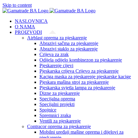
Skip to content
NASLOVNICA
O NAMA
PROIZVODI
Airblast oprema za pjeskarenje
Abrazivi sačma za pjeskarenje
Abrazivi staklo za pjeskarenje
Crijeva za zrak
Odijela odijelo kombinezon za pjeskarenje
Pjeskarenje cijevi
Pjeskarska crijeva Crijevo za pjeskarenje
Kaciga maska za pjeskarenje pjeskarske kacige
Pjeskara mašina stroj za pjeskarenje
Pjeskarska svjetla lampa za pjeskarenje
Dizne za pjeskarenje
Specijalna oprema
Specijalni projekti
Spojnice
Spremnici zraka
Ventili za pjeskarenje
Contracor oprema za pjeskarenje
Mobilni uređaji mašine oprema i dijelovi za
pjeskarenje