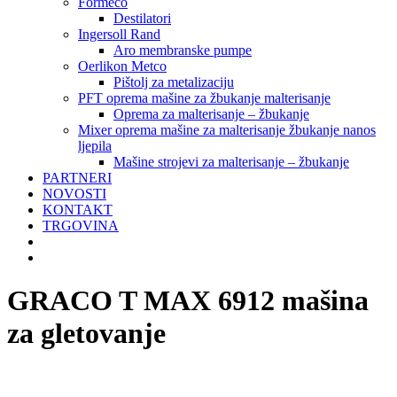
Formeco
Destilatori
Ingersoll Rand
Aro membranske pumpe
Oerlikon Metco
Pištolj za metalizaciju
PFT oprema mašine za žbukanje malterisanje
Oprema za malterisanje – žbukanje
Mixer oprema mašine za malterisanje žbukanje nanos
ljepila
Mašine strojevi za malterisanje – žbukanje
PARTNERI
NOVOSTI
KONTAKT
TRGOVINA
GRACO T MAX 6912 mašina
za gletovanje