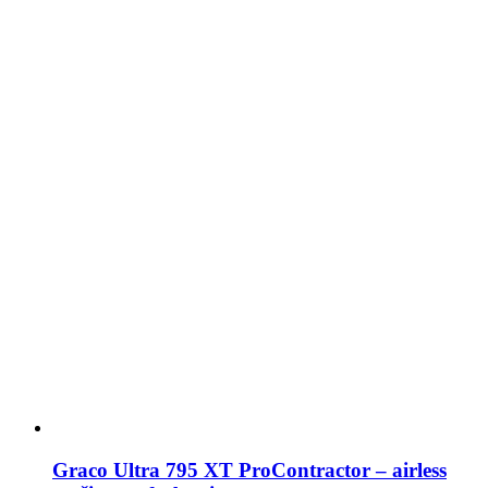
Graco Ultra 795 XT ProContractor – airless