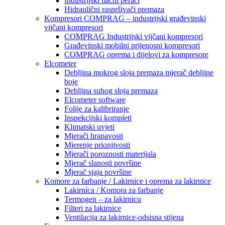
Industrijski tlačni perači
Hidraulični raspršivači premaza
Kompresori COMPRAG – industrijski građevinski
vijčani kompresori
COMPRAG Industrijski vijčani kompresori
Građevinski mobilni prijenosni kompresori
COMPRAG oprema i dijelovi za kompresore
Elcometer
Debljina mokrog sloja premaza mjerač debljine
boje
Debljina suhog sloja premaza
Elcometer software
Folije za kalibriranje
Inspekcijski kompleti
Klimatski uvjeti
Mjerači hrapavosti
Mjerenje prionjivosti
Mjerači poroznosti materijala
Mjerač slanosti površine
Mjerač sjaja površine
Komore za farbanje / Lakirnice i oprema za lakirnice
Lakirnica / Komora za farbanje
Termogen – za lakirnicu
Filteri za lakirnice
Ventilacija za lakirnice-odsisna stijena