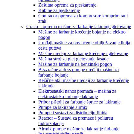
Zaštitna oprema za pjeskarenje
Kabine za pjeskarenje
Contracor oprema za kompresore komprimirani
zrak
Graco – oprema mašine za farbanje lakiranje gletovanje
Mašine za farbanje krečenje bojanje na elektro
pogon
Uređaji mašine za povlačenje obilježavanje linija
cesta puteva
Mašine uređaji za farbanje krečenje i gletovanje
Mašina stroj za glet gletovanje fasade
Mašine za farbanje na benzinski pogon
Bezzračne airless pumpe uređaji mašine za
farbanje bojanje
Bežične aku mašine uređaji za farbanje krečenje
lakiranje
Elektrostatski nanos premaza – mašina za
elektrostatsko farbanje lakiranje
Pribor pištolji za farbanje šprice za lakiranje
Pumpe za lakiranje airmix
Pumpe i sustavi za distribuciju fluida
Reactor – Sustavi za premaze i poliureu
hidroizolacija
Airmix pumpe mašine za lakiranje farbanje