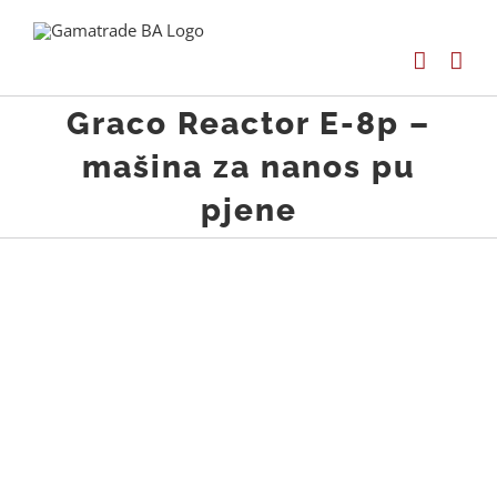
Skip
to
content
Graco Reactor E-8p –
mašina za nanos pu
pjene