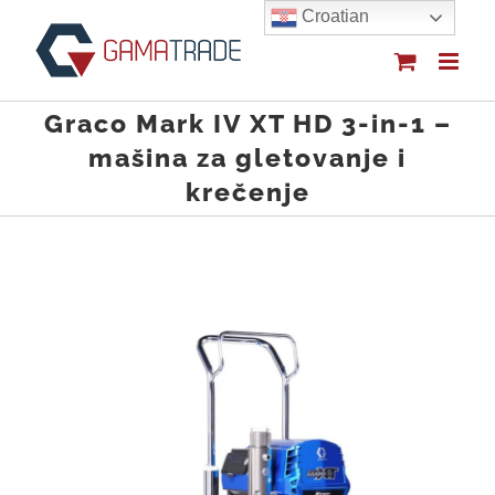
Skip
Croatian
to
content
Graco Mark IV XT HD 3-in-1 –
mašina za gletovanje i
krečenje