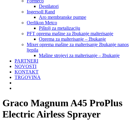
Formeco
Destilatori
Ingersoll Rand
Aro membranske pumpe
Oerlikon Metco
Pištolj za metalizaciju
PFT oprema mašine za žbukanje malterisanje
Oprema za malterisanje – žbukanje
Mixer oprema mašine za malterisanje žbukanje nanos
ljepila
Mašine strojevi za malterisanje – žbukanje
PARTNERI
NOVOSTI
KONTAKT
TRGOVINA
Graco Magnum A45 ProPlus
Electric Airless Sprayer