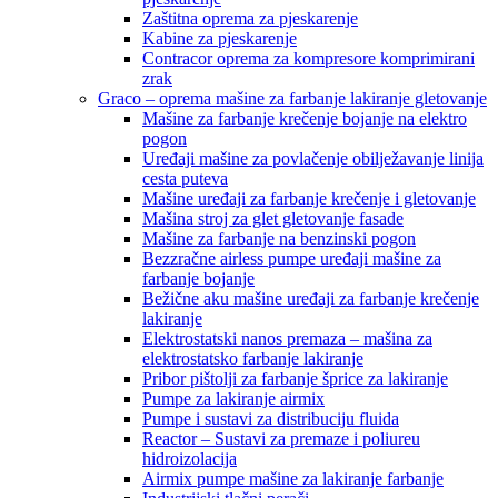
Zaštitna oprema za pjeskarenje
Kabine za pjeskarenje
Contracor oprema za kompresore komprimirani
zrak
Graco – oprema mašine za farbanje lakiranje gletovanje
Mašine za farbanje krečenje bojanje na elektro
pogon
Uređaji mašine za povlačenje obilježavanje linija
cesta puteva
Mašine uređaji za farbanje krečenje i gletovanje
Mašina stroj za glet gletovanje fasade
Mašine za farbanje na benzinski pogon
Bezzračne airless pumpe uređaji mašine za
farbanje bojanje
Bežične aku mašine uređaji za farbanje krečenje
lakiranje
Elektrostatski nanos premaza – mašina za
elektrostatsko farbanje lakiranje
Pribor pištolji za farbanje šprice za lakiranje
Pumpe za lakiranje airmix
Pumpe i sustavi za distribuciju fluida
Reactor – Sustavi za premaze i poliureu
hidroizolacija
Airmix pumpe mašine za lakiranje farbanje