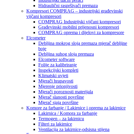
Industrijski tlačni perači
Hidraulični raspršivači premaza
Kompresori COMPRAG – industrijski građevinski
vijčani kompresori
COMPRAG Industrijski vijčani kompresori
Građevinski mobilni prijenosni kompresori
COMPRAG oprema i dijelovi za kompresore
Elcometer
Debljina mokrog sloja premaza mjerač debljine
boje
Debljina suhog sloja premaza
Elcometer software
Folije za kalibriranje
Inspekcijski kompleti
Klimatski uvjeti
Mjerači hrapavosti
Mjerenje prionjivosti
Mjerači poroznosti materijala
Mjerač slanosti površine
Mjerač sjaja površine
Komore za farbanje / Lakirnice i oprema za lakirnice
Lakirnica / Komora za farbanje
Termogen – za lakirnicu
Filteri za lakirnice
Ventilacija za lakirnice-odsisna stijena