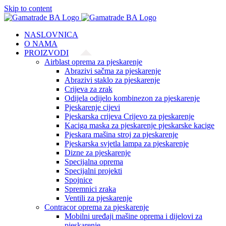
Skip to content
NASLOVNICA
O NAMA
PROIZVODI
Airblast oprema za pjeskarenje
Abrazivi sačma za pjeskarenje
Abrazivi staklo za pjeskarenje
Crijeva za zrak
Odijela odijelo kombinezon za pjeskarenje
Pjeskarenje cijevi
Pjeskarska crijeva Crijevo za pjeskarenje
Kaciga maska za pjeskarenje pjeskarske kacige
Pjeskara mašina stroj za pjeskarenje
Pjeskarska svjetla lampa za pjeskarenje
Dizne za pjeskarenje
Specijalna oprema
Specijalni projekti
Spojnice
Spremnici zraka
Ventili za pjeskarenje
Contracor oprema za pjeskarenje
Mobilni uređaji mašine oprema i dijelovi za
pjeskarenje