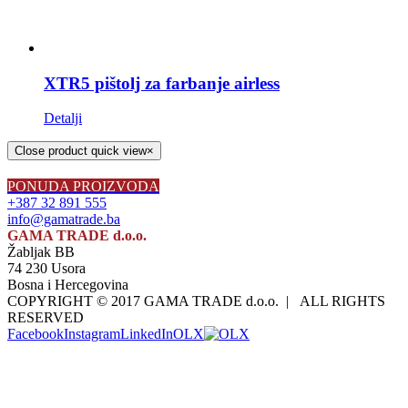
XTR5 pištolj za farbanje airless
Detalji
Close product quick view
×
PONUDA PROIZVODA
+387 32 891 555
info@gamatrade.ba
GAMA TRADE d.o.o.
Žabljak BB
74 230 Usora
Bosna i Hercegovina
COPYRIGHT © 2017 GAMA TRADE d.o.o. | ALL RIGHTS
RESERVED
Facebook
Instagram
LinkedIn
OLX