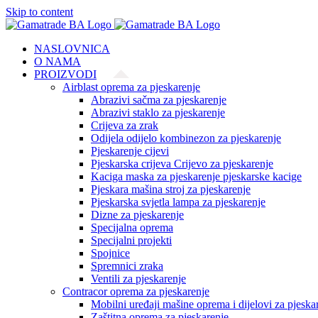
Skip to content
NASLOVNICA
O NAMA
PROIZVODI
Airblast oprema za pjeskarenje
Abrazivi sačma za pjeskarenje
Abrazivi staklo za pjeskarenje
Crijeva za zrak
Odijela odijelo kombinezon za pjeskarenje
Pjeskarenje cijevi
Pjeskarska crijeva Crijevo za pjeskarenje
Kaciga maska za pjeskarenje pjeskarske kacige
Pjeskara mašina stroj za pjeskarenje
Pjeskarska svjetla lampa za pjeskarenje
Dizne za pjeskarenje
Specijalna oprema
Specijalni projekti
Spojnice
Spremnici zraka
Ventili za pjeskarenje
Contracor oprema za pjeskarenje
Mobilni uređaji mašine oprema i dijelovi za pjeska
Zaštitna oprema za pjeskarenje