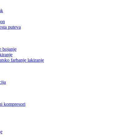
ak
gon
esta puteva
e bojanje
kiranje
tsko farbanje lakiranje
cija
i kompresori
je