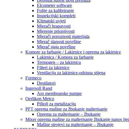
Debljina suhog sloja premaza
Elcometer software
Folije za kalibriranje
Inspekcijski kompleti
Klimatski uvjeti
Mjerači hrapavosti
Mjerenje prionjivosti
Mjerači poroznosti materijala
Mjerač slanosti površine
Mjerač sjaja površine
Komore za farbanje / Lakirnice i oprema za lakirnice
Lakirnica / Komora za farbanje
Termogen – za lakirnicu
Filteri za lakirnice
Ventilacija za lakirnice-odsisna stijena
Formeco
Destilatori
Ingersoll Rand
Aro membranske pumpe
Oerlikon Metco
Pištolj za metalizaciju
PFT oprema mašine za žbukanje malterisanje
Oprema za malterisanje – žbukanje
Mixer oprema mašine za malterisanje žbukanje nanos ljep
Mašine strojevi za malterisanje – žbukanje