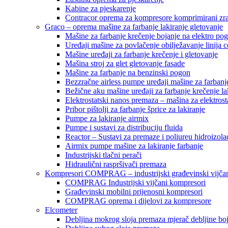
Kabine za pjeskarenje
Contracor oprema za kompresore komprimirani zr
Graco – oprema mašine za farbanje lakiranje gletovanje
Mašine za farbanje krečenje bojanje na elektro po
Uređaji mašine za povlačenje obilježavanje linija c
Mašine uređaji za farbanje krečenje i gletovanje
Mašina stroj za glet gletovanje fasade
Mašine za farbanje na benzinski pogon
Bezzračne airless pumpe uređaji mašine za farbanj
Bežične aku mašine uređaji za farbanje krečenje la
Elektrostatski nanos premaza – mašina za elektrosta
Pribor pištolji za farbanje šprice za lakiranje
Pumpe za lakiranje airmix
Pumpe i sustavi za distribuciju fluida
Reactor – Sustavi za premaze i poliureu hidroizola
Airmix pumpe mašine za lakiranje farbanje
Industrijski tlačni perači
Hidraulični raspršivači premaza
Kompresori COMPRAG – industrijski građevinski vijčan
COMPRAG Industrijski vijčani kompresori
Građevinski mobilni prijenosni kompresori
COMPRAG oprema i dijelovi za kompresore
Elcometer
Debljina mokrog sloja premaza mjerač debljine bo