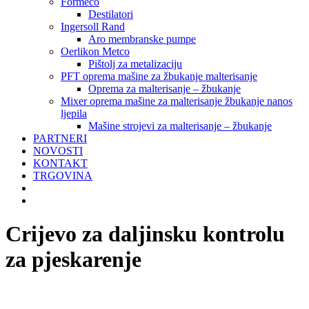
Formeco
Destilatori
Ingersoll Rand
Aro membranske pumpe
Oerlikon Metco
Pištolj za metalizaciju
PFT oprema mašine za žbukanje malterisanje
Oprema za malterisanje – žbukanje
Mixer oprema mašine za malterisanje žbukanje nanos
ljepila
Mašine strojevi za malterisanje – žbukanje
PARTNERI
NOVOSTI
KONTAKT
TRGOVINA
Crijevo za daljinsku kontrolu
za pjeskarenje