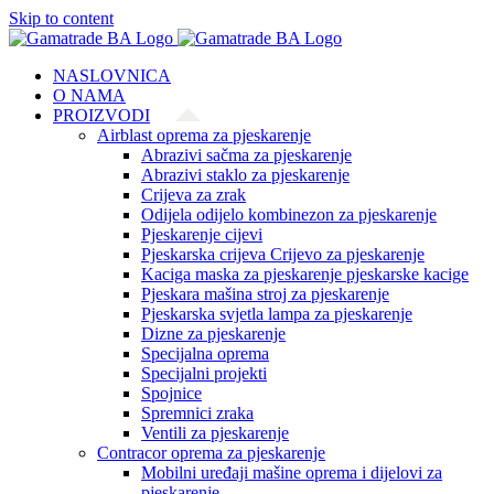
Skip to content
NASLOVNICA
O NAMA
PROIZVODI
Airblast oprema za pjeskarenje
Abrazivi sačma za pjeskarenje
Abrazivi staklo za pjeskarenje
Crijeva za zrak
Odijela odijelo kombinezon za pjeskarenje
Pjeskarenje cijevi
Pjeskarska crijeva Crijevo za pjeskarenje
Kaciga maska za pjeskarenje pjeskarske kacige
Pjeskara mašina stroj za pjeskarenje
Pjeskarska svjetla lampa za pjeskarenje
Dizne za pjeskarenje
Specijalna oprema
Specijalni projekti
Spojnice
Spremnici zraka
Ventili za pjeskarenje
Contracor oprema za pjeskarenje
Mobilni uređaji mašine oprema i dijelovi za
pjeskarenje