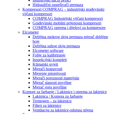
Industrijski tlačni perači
Hidraulični raspršivači premaza
Kompresori COMPRAG – industrijski građevinski
vijčani kompresori
COMPRAG Industrijski vijčani kompresori
Građevinski mobilni prijenosni kompresori
COMPRAG oprema i dijelovi za kompresore
Elcometer
Debljina mokrog sloja premaza mjerač debljine
boje
Debljina suhog sloja premaza
Elcometer software
Folije za kalibriranje
Inspekcijski kompleti
Klimatski uvjeti
Mjerači hrapavosti
Mjerenje prionjivosti
Mjerači poroznosti materijala
Mjerač slanosti površine
Mjerač sjaja površine
Komore za farbanje / Lakirnice i oprema za lakirnice
Lakirnica / Komora za farbanje
Termogen – za lakirnicu
Filteri za lakirnice
Ventilacija za lakirnice-odsisna stijena