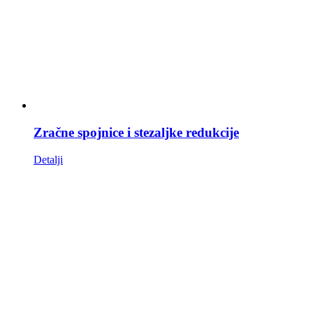
Zračne spojnice i stezaljke redukcije
Detalji