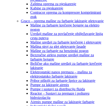
Zaštitna oprema za pjeskarenje
Kabine za pjeskarenje
Contracor oprema za kompresore komprimirani
zrak
Graco – oprema mašine za farbanje lakiranje gletovanje
Mašine za farbanje krečenje bojanje na elektro
pogon
Uređaji mašine za povlačenje obilježavanje linija
cesta puteva
Mašine uređaji za farbanje krečenje i gletovanje
Mašina stroj za glet gletovanje fasade
Mašine za farbanje na benzinski pogon
Bezzračne airless pumpe uređaji mašine za
farbanje bojanje
Bežične aku mašine uređaji za farbanje krečenje
lakiranje
Elektrostatski nanos premaza – mašina za
elektrostatsko farbanje lakiranje
Pribor pištolji za farbanje šprice za lakiranje
Pumpe za lakiranje airmix
Pumpe i sustavi za distribuciju fluida
Reactor – Sustavi za premaze i poliureu
hidroizolacija
Airmix pumpe mašine za lakiranje farbanje