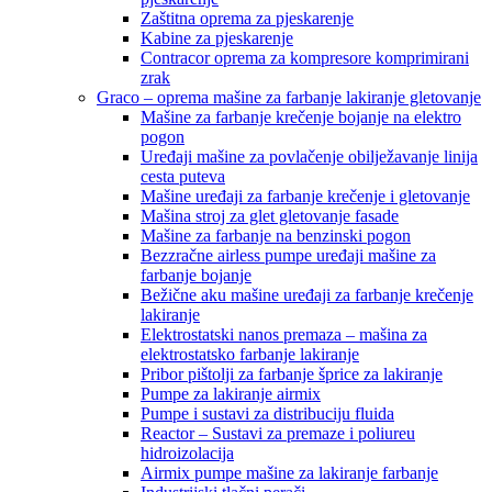
Zaštitna oprema za pjeskarenje
Kabine za pjeskarenje
Contracor oprema za kompresore komprimirani
zrak
Graco – oprema mašine za farbanje lakiranje gletovanje
Mašine za farbanje krečenje bojanje na elektro
pogon
Uređaji mašine za povlačenje obilježavanje linija
cesta puteva
Mašine uređaji za farbanje krečenje i gletovanje
Mašina stroj za glet gletovanje fasade
Mašine za farbanje na benzinski pogon
Bezzračne airless pumpe uređaji mašine za
farbanje bojanje
Bežične aku mašine uređaji za farbanje krečenje
lakiranje
Elektrostatski nanos premaza – mašina za
elektrostatsko farbanje lakiranje
Pribor pištolji za farbanje šprice za lakiranje
Pumpe za lakiranje airmix
Pumpe i sustavi za distribuciju fluida
Reactor – Sustavi za premaze i poliureu
hidroizolacija
Airmix pumpe mašine za lakiranje farbanje