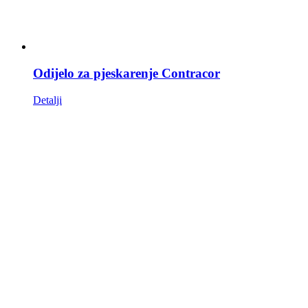
Odijelo za pjeskarenje Contracor
Detalji