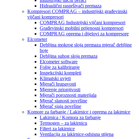
Industrijski tlačni perači
Hidraulični raspršivači premaza
Kompresori COMPRAG – industrijski građevinski
vijčani kompresori
COMPRAG Industrijski vijčani kompresori
Građevinski mobilni prijenosni kompresori
COMPRAG oprema i dijelovi za kompresore
Elcometer
Debljina mokrog sloja premaza mjerač debljine
boje
Debljina suhog sloja premaza
Elcometer software
Folije za kalibriranje
Inspekcijski kompleti
Klimatski uvjeti
Mjerači hrapavosti
Mjerenje prionjivosti
Mjerači poroznosti materijala
Mjerač slanosti površine
Mjerač sjaja površine
Komore za farbanje / Lakirnice i oprema za lakirnice
Lakirnica / Komora za farbanje
Termogen – za lakirnicu
Filteri za lakirnice
Ventilacija za lakirnice-odsisna stijena