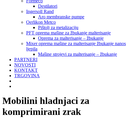
Formeco
Destilatori
Ingersoll Rand
Aro membranske pumpe
Oerlikon Metco
Pištolj za metalizaciju
PFT oprema mašine za žbukanje malterisanje
Oprema za malterisanje – žbukanje
Mixer oprema mašine za malterisanje žbukanje nanos
ljepila
Mašine strojevi za malterisanje – žbukanje
PARTNERI
NOVOSTI
KONTAKT
TRGOVINA
Mobilini hladnjaci za
komprimirani zrak