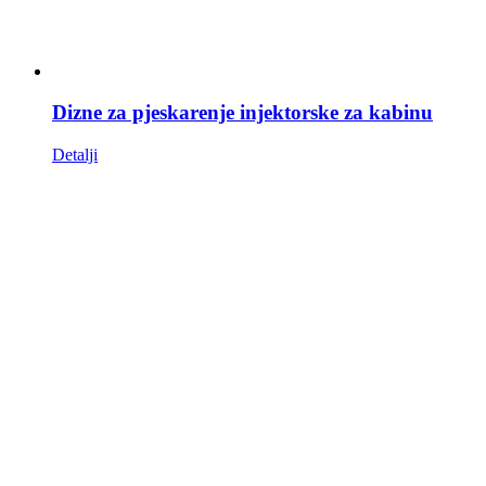
Dizne za pjeskarenje injektorske za kabinu
Detalji