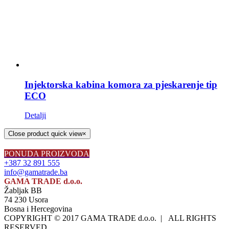
Injektorska kabina komora za pjeskarenje tip
ECO
Detalji
Close product quick view
×
PONUDA PROIZVODA
+387 32 891 555
info@gamatrade.ba
GAMA TRADE d.o.o.
Žabljak BB
74 230 Usora
Bosna i Hercegovina
COPYRIGHT © 2017 GAMA TRADE d.o.o. | ALL RIGHTS
RESERVED