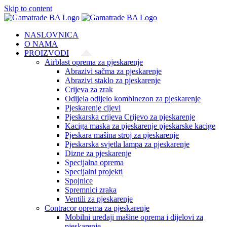
Skip to content
NASLOVNICA
O NAMA
PROIZVODI
Airblast oprema za pjeskarenje
Abrazivi sačma za pjeskarenje
Abrazivi staklo za pjeskarenje
Crijeva za zrak
Odijela odijelo kombinezon za pjeskarenje
Pjeskarenje cijevi
Pjeskarska crijeva Crijevo za pjeskarenje
Kaciga maska za pjeskarenje pjeskarske kacige
Pjeskara mašina stroj za pjeskarenje
Pjeskarska svjetla lampa za pjeskarenje
Dizne za pjeskarenje
Specijalna oprema
Specijalni projekti
Spojnice
Spremnici zraka
Ventili za pjeskarenje
Contracor oprema za pjeskarenje
Mobilni uređaji mašine oprema i dijelovi za
pjeskarenje