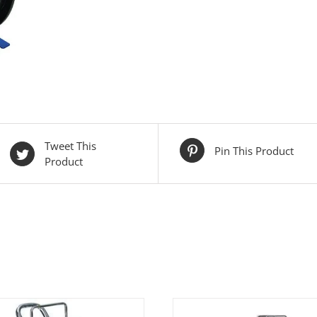
Tweet This
Pin This Product
Product