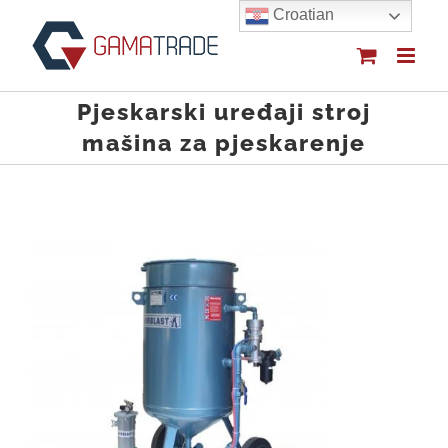
Skip
Croatian
to
content
Pjeskarski uređaji stroj
mašina za pjeskarenje
Pjeskarski uređaji stroj mašina za pjeskarenje