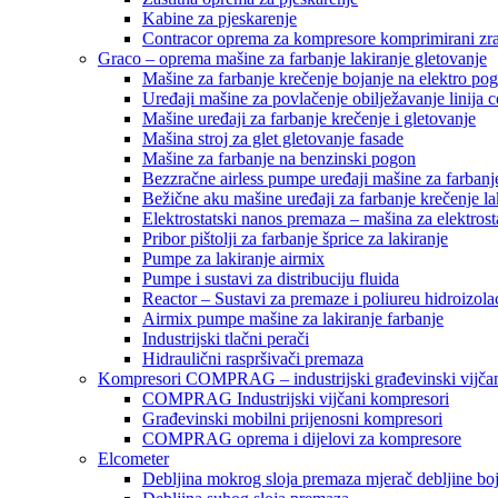
Kabine za pjeskarenje
Contracor oprema za kompresore komprimirani zr
Graco – oprema mašine za farbanje lakiranje gletovanje
Mašine za farbanje krečenje bojanje na elektro po
Uređaji mašine za povlačenje obilježavanje linija c
Mašine uređaji za farbanje krečenje i gletovanje
Mašina stroj za glet gletovanje fasade
Mašine za farbanje na benzinski pogon
Bezzračne airless pumpe uređaji mašine za farbanj
Bežične aku mašine uređaji za farbanje krečenje la
Elektrostatski nanos premaza – mašina za elektrosta
Pribor pištolji za farbanje šprice za lakiranje
Pumpe za lakiranje airmix
Pumpe i sustavi za distribuciju fluida
Reactor – Sustavi za premaze i poliureu hidroizola
Airmix pumpe mašine za lakiranje farbanje
Industrijski tlačni perači
Hidraulični raspršivači premaza
Kompresori COMPRAG – industrijski građevinski vijčan
COMPRAG Industrijski vijčani kompresori
Građevinski mobilni prijenosni kompresori
COMPRAG oprema i dijelovi za kompresore
Elcometer
Debljina mokrog sloja premaza mjerač debljine bo