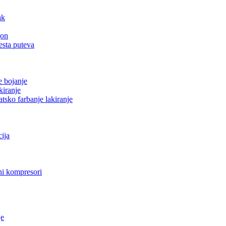
ak
gon
esta puteva
e bojanje
kiranje
tsko farbanje lakiranje
cija
i kompresori
je