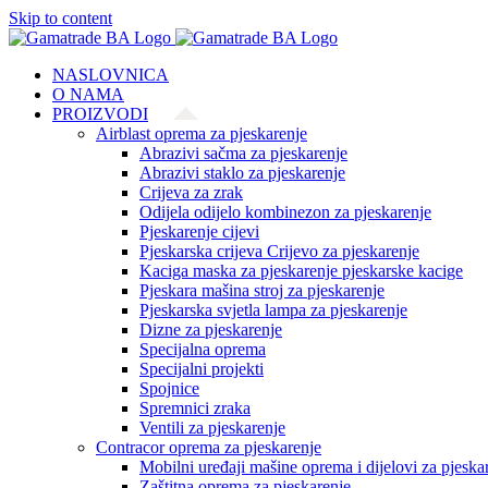
Skip to content
NASLOVNICA
O NAMA
PROIZVODI
Airblast oprema za pjeskarenje
Abrazivi sačma za pjeskarenje
Abrazivi staklo za pjeskarenje
Crijeva za zrak
Odijela odijelo kombinezon za pjeskarenje
Pjeskarenje cijevi
Pjeskarska crijeva Crijevo za pjeskarenje
Kaciga maska za pjeskarenje pjeskarske kacige
Pjeskara mašina stroj za pjeskarenje
Pjeskarska svjetla lampa za pjeskarenje
Dizne za pjeskarenje
Specijalna oprema
Specijalni projekti
Spojnice
Spremnici zraka
Ventili za pjeskarenje
Contracor oprema za pjeskarenje
Mobilni uređaji mašine oprema i dijelovi za pjeska
Zaštitna oprema za pjeskarenje