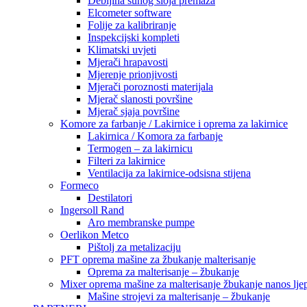
Debljina suhog sloja premaza
Elcometer software
Folije za kalibriranje
Inspekcijski kompleti
Klimatski uvjeti
Mjerači hrapavosti
Mjerenje prionjivosti
Mjerači poroznosti materijala
Mjerač slanosti površine
Mjerač sjaja površine
Komore za farbanje / Lakirnice i oprema za lakirnice
Lakirnica / Komora za farbanje
Termogen – za lakirnicu
Filteri za lakirnice
Ventilacija za lakirnice-odsisna stijena
Formeco
Destilatori
Ingersoll Rand
Aro membranske pumpe
Oerlikon Metco
Pištolj za metalizaciju
PFT oprema mašine za žbukanje malterisanje
Oprema za malterisanje – žbukanje
Mixer oprema mašine za malterisanje žbukanje nanos ljep
Mašine strojevi za malterisanje – žbukanje