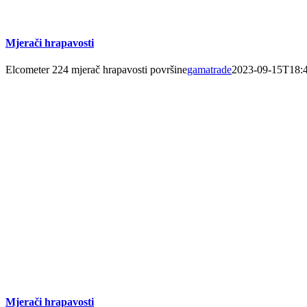
Mjerači hrapavosti
Elcometer 224 mjerač hrapavosti površine
gamatrade
2023-09-15T18:
Mjerači hrapavosti