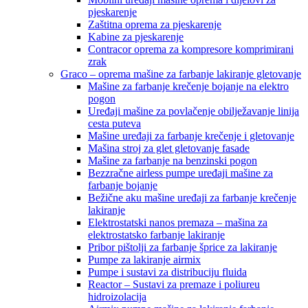
pjeskarenje
Zaštitna oprema za pjeskarenje
Kabine za pjeskarenje
Contracor oprema za kompresore komprimirani
zrak
Graco – oprema mašine za farbanje lakiranje gletovanje
Mašine za farbanje krečenje bojanje na elektro
pogon
Uređaji mašine za povlačenje obilježavanje linija
cesta puteva
Mašine uređaji za farbanje krečenje i gletovanje
Mašina stroj za glet gletovanje fasade
Mašine za farbanje na benzinski pogon
Bezzračne airless pumpe uređaji mašine za
farbanje bojanje
Bežične aku mašine uređaji za farbanje krečenje
lakiranje
Elektrostatski nanos premaza – mašina za
elektrostatsko farbanje lakiranje
Pribor pištolji za farbanje šprice za lakiranje
Pumpe za lakiranje airmix
Pumpe i sustavi za distribuciju fluida
Reactor – Sustavi za premaze i poliureu
hidroizolacija