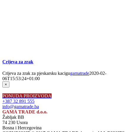
Crijeva za zrak
Crijeva za zrak za pjeskarsku kacigu
gamatrade
2020-02-
06T15:53:24+01:00
Close
×
product
quick
PONUDA PROIZVODA
view
+387 32 891 555
info@gamatrade.ba
GAMA TRADE d.o.o.
Žabljak BB
74 230 Usora
Bosna i Hercegovina