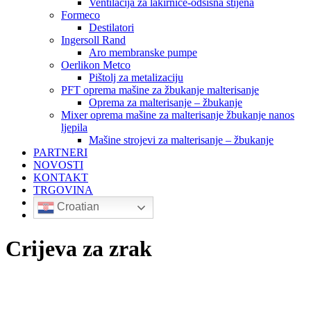
Ventilacija za lakirnice-odsisna stijena
Formeco
Destilatori
Ingersoll Rand
Aro membranske pumpe
Oerlikon Metco
Pištolj za metalizaciju
PFT oprema mašine za žbukanje malterisanje
Oprema za malterisanje – žbukanje
Mixer oprema mašine za malterisanje žbukanje nanos
ljepila
Mašine strojevi za malterisanje – žbukanje
PARTNERI
NOVOSTI
KONTAKT
TRGOVINA
Croatian
Crijeva za zrak