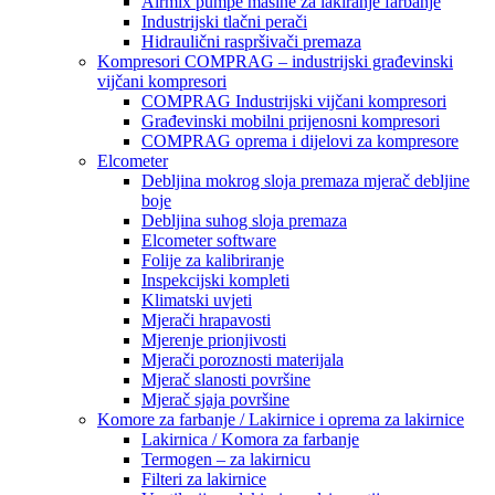
Airmix pumpe mašine za lakiranje farbanje
Industrijski tlačni perači
Hidraulični raspršivači premaza
Kompresori COMPRAG – industrijski građevinski
vijčani kompresori
COMPRAG Industrijski vijčani kompresori
Građevinski mobilni prijenosni kompresori
COMPRAG oprema i dijelovi za kompresore
Elcometer
Debljina mokrog sloja premaza mjerač debljine
boje
Debljina suhog sloja premaza
Elcometer software
Folije za kalibriranje
Inspekcijski kompleti
Klimatski uvjeti
Mjerači hrapavosti
Mjerenje prionjivosti
Mjerači poroznosti materijala
Mjerač slanosti površine
Mjerač sjaja površine
Komore za farbanje / Lakirnice i oprema za lakirnice
Lakirnica / Komora za farbanje
Termogen – za lakirnicu
Filteri za lakirnice