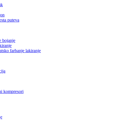
ak
gon
esta puteva
e bojanje
kiranje
tsko farbanje lakiranje
cija
i kompresori
je