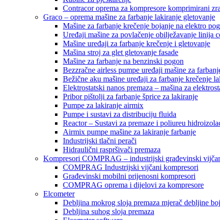
Contracor oprema za kompresore komprimirani zr
Graco – oprema mašine za farbanje lakiranje gletovanje
Mašine za farbanje krečenje bojanje na elektro po
Uređaji mašine za povlačenje obilježavanje linija c
Mašine uređaji za farbanje krečenje i gletovanje
Mašina stroj za glet gletovanje fasade
Mašine za farbanje na benzinski pogon
Bezzračne airless pumpe uređaji mašine za farbanj
Bežične aku mašine uređaji za farbanje krečenje la
Elektrostatski nanos premaza – mašina za elektrosta
Pribor pištolji za farbanje šprice za lakiranje
Pumpe za lakiranje airmix
Pumpe i sustavi za distribuciju fluida
Reactor – Sustavi za premaze i poliureu hidroizola
Airmix pumpe mašine za lakiranje farbanje
Industrijski tlačni perači
Hidraulični raspršivači premaza
Kompresori COMPRAG – industrijski građevinski vijčan
COMPRAG Industrijski vijčani kompresori
Građevinski mobilni prijenosni kompresori
COMPRAG oprema i dijelovi za kompresore
Elcometer
Debljina mokrog sloja premaza mjerač debljine bo
Debljina suhog sloja premaza