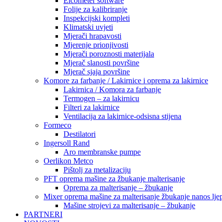
Elcometer software
Folije za kalibriranje
Inspekcijski kompleti
Klimatski uvjeti
Mjerači hrapavosti
Mjerenje prionjivosti
Mjerači poroznosti materijala
Mjerač slanosti površine
Mjerač sjaja površine
Komore za farbanje / Lakirnice i oprema za lakirnice
Lakirnica / Komora za farbanje
Termogen – za lakirnicu
Filteri za lakirnice
Ventilacija za lakirnice-odsisna stijena
Formeco
Destilatori
Ingersoll Rand
Aro membranske pumpe
Oerlikon Metco
Pištolj za metalizaciju
PFT oprema mašine za žbukanje malterisanje
Oprema za malterisanje – žbukanje
Mixer oprema mašine za malterisanje žbukanje nanos ljep
Mašine strojevi za malterisanje – žbukanje
PARTNERI