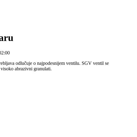
karu
02:00
trebljava odlučuje o najpodesnijem ventilu. SGV ventil se
 visoko abrazivni granulati.