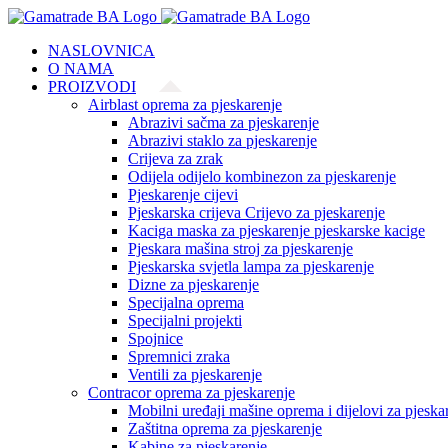
Skip
to
NASLOVNICA
content
O NAMA
PROIZVODI
Airblast oprema za pjeskarenje
Abrazivi sačma za pjeskarenje
Abrazivi staklo za pjeskarenje
Crijeva za zrak
Odijela odijelo kombinezon za pjeskarenje
Pjeskarenje cijevi
Pjeskarska crijeva Crijevo za pjeskarenje
Kaciga maska za pjeskarenje pjeskarske kacige
Pjeskara mašina stroj za pjeskarenje
Pjeskarska svjetla lampa za pjeskarenje
Dizne za pjeskarenje
Specijalna oprema
Specijalni projekti
Spojnice
Spremnici zraka
Ventili za pjeskarenje
Contracor oprema za pjeskarenje
Mobilni uređaji mašine oprema i dijelovi za pjeska
Zaštitna oprema za pjeskarenje
Kabine za pjeskarenje