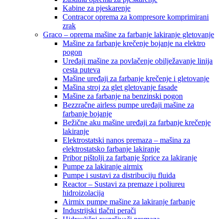
Kabine za pjeskarenje
Contracor oprema za kompresore komprimirani
zrak
Graco – oprema mašine za farbanje lakiranje gletovanje
Mašine za farbanje krečenje bojanje na elektro
pogon
Uređaji mašine za povlačenje obilježavanje linija
cesta puteva
Mašine uređaji za farbanje krečenje i gletovanje
Mašina stroj za glet gletovanje fasade
Mašine za farbanje na benzinski pogon
Bezzračne airless pumpe uređaji mašine za
farbanje bojanje
Bežične aku mašine uređaji za farbanje krečenje
lakiranje
Elektrostatski nanos premaza – mašina za
elektrostatsko farbanje lakiranje
Pribor pištolji za farbanje šprice za lakiranje
Pumpe za lakiranje airmix
Pumpe i sustavi za distribuciju fluida
Reactor – Sustavi za premaze i poliureu
hidroizolacija
Airmix pumpe mašine za lakiranje farbanje
Industrijski tlačni perači