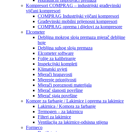
Hidraulični raspršivači premaza
Kompresori COMPRAG – industrijski građevinski
vijčani kompresori
COMPRAG Industrijski vijčani kompresori
Građevinski mobilni prijenosni kompresori
COMPRAG oprema i dijelovi za kompresore
Elcometer
Debljina mokrog sloja premaza mjerač debljine
boje
Debljina suhog sloja premaza
Elcometer software
Folije za kalibriranje
Inspekcijski kompleti
Klimatski uvjeti
Mjerači hrapavosti
Mjerenje prionjivosti
Mjerači poroznosti materijala
Mjerač slanosti površine
Mjerač sjaja površine
Komore za farbanje / Lakirnice i oprema za lakirnice
Lakirnica / Komora za farbanje
Termogen – za lakirnicu
Filteri za lakirnice
Ventilacija za lakirnice-odsisna stijena
Formeco