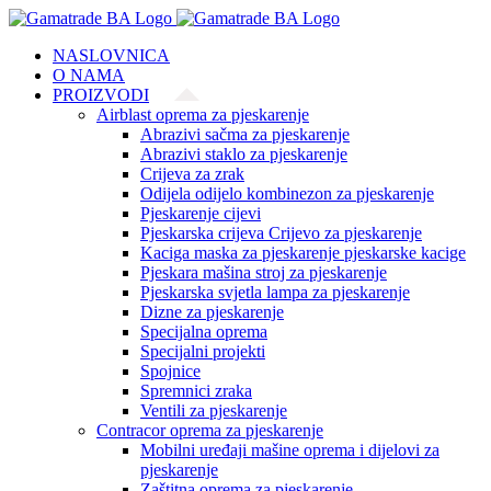
Skip
to
NASLOVNICA
content
O NAMA
PROIZVODI
Airblast oprema za pjeskarenje
Abrazivi sačma za pjeskarenje
Abrazivi staklo za pjeskarenje
Crijeva za zrak
Odijela odijelo kombinezon za pjeskarenje
Pjeskarenje cijevi
Pjeskarska crijeva Crijevo za pjeskarenje
Kaciga maska za pjeskarenje pjeskarske kacige
Pjeskara mašina stroj za pjeskarenje
Pjeskarska svjetla lampa za pjeskarenje
Dizne za pjeskarenje
Specijalna oprema
Specijalni projekti
Spojnice
Spremnici zraka
Ventili za pjeskarenje
Contracor oprema za pjeskarenje
Mobilni uređaji mašine oprema i dijelovi za
pjeskarenje
Zaštitna oprema za pjeskarenje