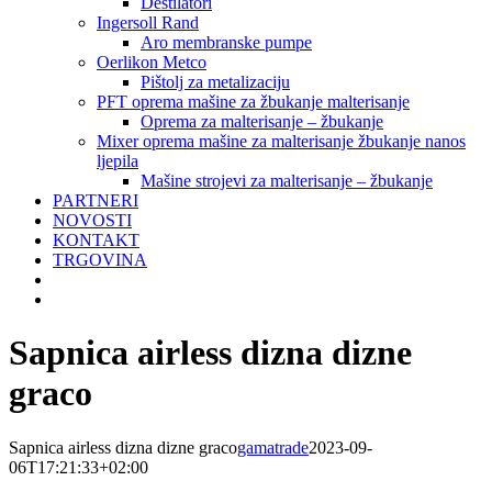
Destilatori
Ingersoll Rand
Aro membranske pumpe
Oerlikon Metco
Pištolj za metalizaciju
PFT oprema mašine za žbukanje malterisanje
Oprema za malterisanje – žbukanje
Mixer oprema mašine za malterisanje žbukanje nanos
ljepila
Mašine strojevi za malterisanje – žbukanje
PARTNERI
NOVOSTI
KONTAKT
TRGOVINA
Sapnica airless dizna dizne
graco
Sapnica airless dizna dizne graco
gamatrade
2023-09-
06T17:21:33+02:00