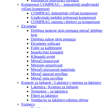
Hidraulični raspršivači premaza
Kompresori COMPRAG – industrijski građevinski
vijčani kompresori
COMPRAG Industrijski vijčani kompresori
Građevinski mobilni prijenosni kompresori
COMPRAG oprema i dijelovi za kompresore
Elcometer
Debljina mokrog sloja premaza mjerač debljine
boje
Debljina suhog sloja premaza
Elcometer software
Folije za kalibriranje
Inspekcijski kompleti
Klimatski uvjeti
Mjerači hrapavosti
Mjerenje prionjivosti
Mjerači poroznosti materijala
Mjerač slanosti površine
Mjerač sjaja površine
Komore za farbanje / Lakirnice i oprema za lakirnice
Lakirnica / Komora za farbanje
Termogen – za lakirnicu
Filteri za lakirnice
Ventilacija za lakirnice-odsisna stijena
Formeco