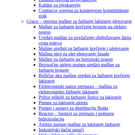
Kabine za pjeskarenje
Contracor oprema za kompresore komprimirani
zrak
Graco – oprema mašine za farbanje lakiranje gletovanje
Mašine za farbanje krečenje bojanje na elektro
pogon
Uređaji mašine za povlačenje obilježavanje linija
cesta puteva
Mašine uređaji za farbanje krečenje i gletovanje
Mašina stroj za glet gletovanje fasade
Mašine za farbanje na benzinski pogon
Bezzračne airless pumpe uređaji mašine za
farbanje bojanje
Bežične aku mašine uređaji za farbanje krečenje
lakiranje
Elektrostatski nanos premaza – mašina za
elektrostatsko farbanje lakiranje
Pribor pištolji za farbanje šprice za lakiranje
Pumpe za lakiranje airmix
Pumpe i sustavi za distribuciju fluida
Reactor – Sustavi za premaze i poliureu
hidroizolacija
Airmix pumpe mašine za lakiranje farbanje
Industrijski tlačni perači