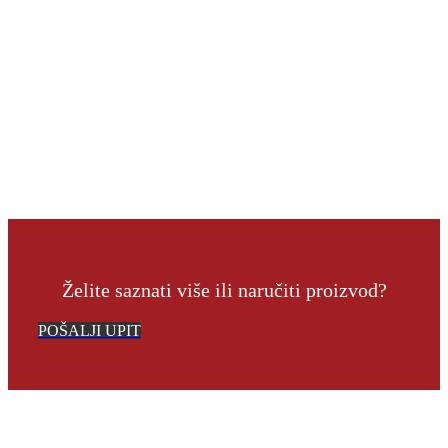
Želite saznati više ili naručiti proizvod?
POŠALJI UPIT