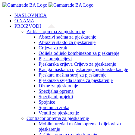
Skip
to
NASLOVNICA
content
O NAMA
PROIZVODI
Airblast oprema za pjeskarenje
Abrazivi sačma za pjeskarenje
Abrazivi staklo za pjeskarenje
Crijeva za zrak
Odijela odijelo kombinezon za pjeskarenje
Pjeskarenje cijevi
Pjeskarska crijeva Crijevo za pjeskarenje
Kaciga maska za pjeskarenje pjeskarske kacige
Pjeskara mašina stroj za pjeskarenje
Pjeskarska svjetla lampa za pjeskarenje
Dizne za pjeskarenje
Specijalna oprema
Specijalni projekti
Spojnice
Spremnici zraka
Ventili za pjeskarenje
Contracor oprema za pjeskarenje
Mobilni uređaji mašine oprema i dijelovi za
pjeskarenje
Zaštitna oprema za pjeskarenje