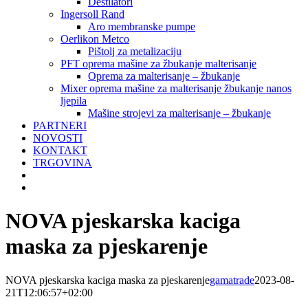
Destilatori
Ingersoll Rand
Aro membranske pumpe
Oerlikon Metco
Pištolj za metalizaciju
PFT oprema mašine za žbukanje malterisanje
Oprema za malterisanje – žbukanje
Mixer oprema mašine za malterisanje žbukanje nanos
ljepila
Mašine strojevi za malterisanje – žbukanje
PARTNERI
NOVOSTI
KONTAKT
TRGOVINA
NOVA pjeskarska kaciga
maska za pjeskarenje
NOVA pjeskarska kaciga maska za pjeskarenje
gamatrade
2023-08-
21T12:06:57+02:00