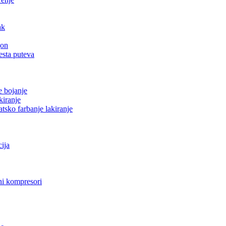
ak
gon
esta puteva
e bojanje
kiranje
tsko farbanje lakiranje
cija
i kompresori