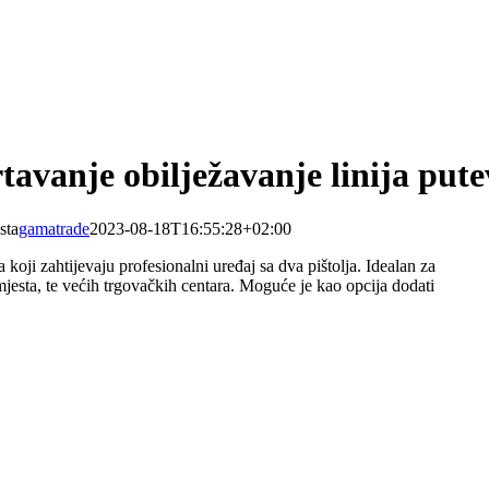
tavanje obilježavanje linija pute
sta
gamatrade
2023-08-18T16:55:28+02:00
 koji zahtijevaju profesionalni uređaj sa dva pištolja. Idealan za
h mjesta, te većih trgovačkih centara. Moguće je kao opcija dodati