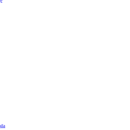
je
ila