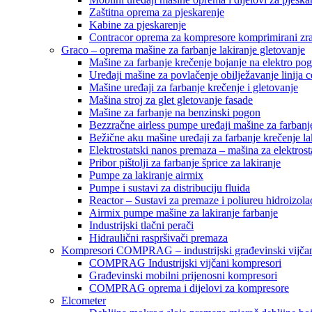
Zaštitna oprema za pjeskarenje
Kabine za pjeskarenje
Contracor oprema za kompresore komprimirani zr
Graco – oprema mašine za farbanje lakiranje gletovanje
Mašine za farbanje krečenje bojanje na elektro po
Uređaji mašine za povlačenje obilježavanje linija c
Mašine uređaji za farbanje krečenje i gletovanje
Mašina stroj za glet gletovanje fasade
Mašine za farbanje na benzinski pogon
Bezzračne airless pumpe uređaji mašine za farbanj
Bežične aku mašine uređaji za farbanje krečenje la
Elektrostatski nanos premaza – mašina za elektrosta
Pribor pištolji za farbanje šprice za lakiranje
Pumpe za lakiranje airmix
Pumpe i sustavi za distribuciju fluida
Reactor – Sustavi za premaze i poliureu hidroizola
Airmix pumpe mašine za lakiranje farbanje
Industrijski tlačni perači
Hidraulični raspršivači premaza
Kompresori COMPRAG – industrijski građevinski vijčan
COMPRAG Industrijski vijčani kompresori
Građevinski mobilni prijenosni kompresori
COMPRAG oprema i dijelovi za kompresore
Elcometer