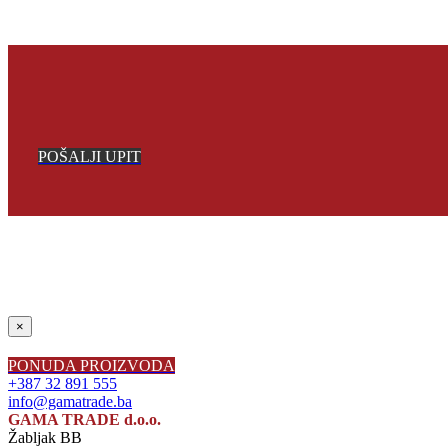
POŠALJI UPIT
Close
×
product
quick
PONUDA PROIZVODA
view
+387 32 891 555
info@gamatrade.ba
GAMA TRADE d.o.o.
Žabljak BB