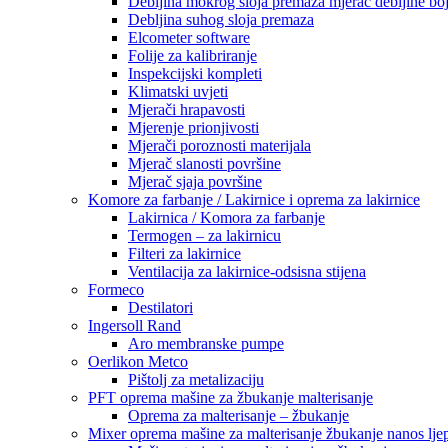
Debljina mokrog sloja premaza mjerač debljine bo
Debljina suhog sloja premaza
Elcometer software
Folije za kalibriranje
Inspekcijski kompleti
Klimatski uvjeti
Mjerači hrapavosti
Mjerenje prionjivosti
Mjerači poroznosti materijala
Mjerač slanosti površine
Mjerač sjaja površine
Komore za farbanje / Lakirnice i oprema za lakirnice
Lakirnica / Komora za farbanje
Termogen – za lakirnicu
Filteri za lakirnice
Ventilacija za lakirnice-odsisna stijena
Formeco
Destilatori
Ingersoll Rand
Aro membranske pumpe
Oerlikon Metco
Pištolj za metalizaciju
PFT oprema mašine za žbukanje malterisanje
Oprema za malterisanje – žbukanje
Mixer oprema mašine za malterisanje žbukanje nanos ljep