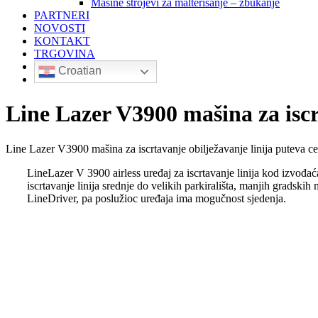
Mašine strojevi za malterisanje – žbukanje
PARTNERI
NOVOSTI
KONTAKT
TRGOVINA
Croatian
Line Lazer V3900 mašina za iscr
Line Lazer V3900 mašina za iscrtavanje obilježavanje linija puteva ce
LineLazer V 3900 airless uređaj za iscrtavanje linija kod izvođaća
iscrtavanje linija srednje do velikih parkirališta, manjih gradski
LineDriver, pa poslužioc uređaja ima mogučnost sjedenja.