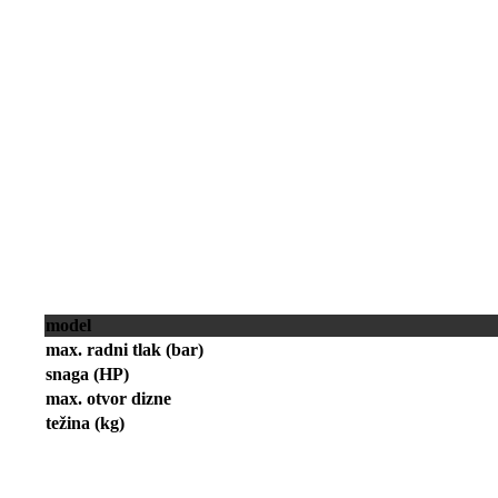
model
max. radni tlak (bar)
snaga (HP)
max. otvor dizne
težina (kg)