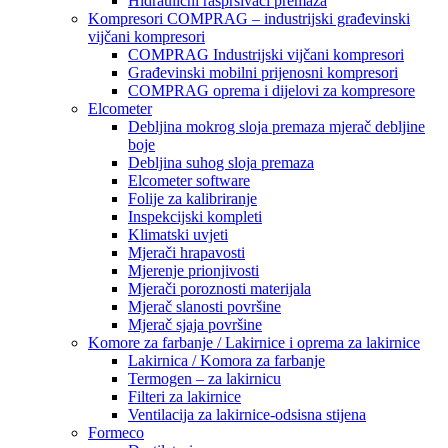
Hidraulični raspršivači premaza
Kompresori COMPRAG – industrijski građevinski
vijčani kompresori
COMPRAG Industrijski vijčani kompresori
Građevinski mobilni prijenosni kompresori
COMPRAG oprema i dijelovi za kompresore
Elcometer
Debljina mokrog sloja premaza mjerač debljine
boje
Debljina suhog sloja premaza
Elcometer software
Folije za kalibriranje
Inspekcijski kompleti
Klimatski uvjeti
Mjerači hrapavosti
Mjerenje prionjivosti
Mjerači poroznosti materijala
Mjerač slanosti površine
Mjerač sjaja površine
Komore za farbanje / Lakirnice i oprema za lakirnice
Lakirnica / Komora za farbanje
Termogen – za lakirnicu
Filteri za lakirnice
Ventilacija za lakirnice-odsisna stijena
Formeco