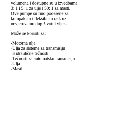
volumena i dostupne su u izvedbama
3: 1 i 5: 1 za ulje i 50: 1 za masti.
Ove pumpe su fino podešene za
kompaktan i fleksibilan rad, uz
nevjerovatno dug životni vijek.
Može se korisiti za:
-Motorna ulja
-Ulja za sisteme za transmisiju
-Hidraulične tečnosti
-Tečnosti za automatsku transmisiju
-Ulja
-Masti