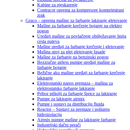
Kabine za pjeskarenje
Contracor oprema za kompresore komprimirani
zrak
Graco – oprema mašine za farbanje lakiranje gletovanje
Mašine za farbanje krečenje bojanje na elektro
pogon
Uređaji mašine za povlačenje obilježavanje linija
cesta puteva
Mašine uređaji za farbanje krečenje i gletovanje
Mašina stroj za glet gletovanje fasade
Mašine za farbanje na benzinski pogon
Bezzračne airless pumpe uređaji mašine za
farbanje bojanje
Bežične aku mašine uređaji za farbanje krečenje
lakiranje
Elektrostatski nanos premaza – mašina za
elektrostatsko farbanje lakiranje
Pribor pištolji za farbanje šprice za lakiranje
Pumpe za lakiranje airmix
Pumpe i sustavi za distribuciju fluida
Reactor – Sustavi za premaze i poliureu
hidroizolacija
Airmix pumpe mašine za lakiranje farbanje
Industrijski tlačni perači