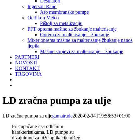
Destilatori
Ingersoll Rand
Aro membranske pumpe
Oerlikon Metco
Pištolj za metalizaciju
PFT oprema mašine za žbukanje malterisanje
Oprema za malterisanje – žbukanje
Mixer oprema mašine za malterisanje žbukanje nanos
ljepila
Mašine strojevi za malterisanje – žbukanje
PARTNERI
NOVOSTI
KONTAKT
TRGOVINA
LD zračna pumpa za ulje
LD zračna pumpa za ulje
gamatrade
2020-02-04T19:56:53+01:00
Pristupačane i sa odličnim
karakteristikama. LD pumpe su
dizajnirane za niže aplikacije nižeg