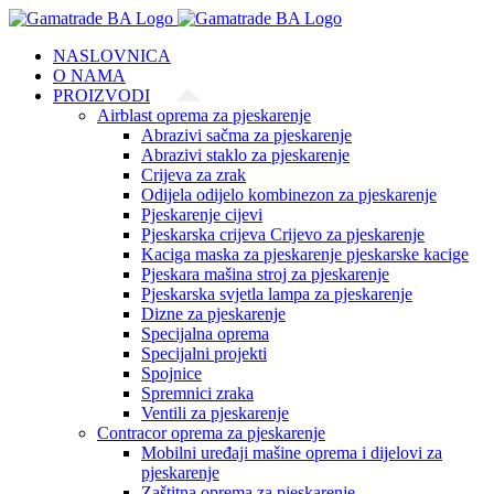
Skip
to
NASLOVNICA
content
O NAMA
PROIZVODI
Airblast oprema za pjeskarenje
Abrazivi sačma za pjeskarenje
Abrazivi staklo za pjeskarenje
Crijeva za zrak
Odijela odijelo kombinezon za pjeskarenje
Pjeskarenje cijevi
Pjeskarska crijeva Crijevo za pjeskarenje
Kaciga maska za pjeskarenje pjeskarske kacige
Pjeskara mašina stroj za pjeskarenje
Pjeskarska svjetla lampa za pjeskarenje
Dizne za pjeskarenje
Specijalna oprema
Specijalni projekti
Spojnice
Spremnici zraka
Ventili za pjeskarenje
Contracor oprema za pjeskarenje
Mobilni uređaji mašine oprema i dijelovi za
pjeskarenje
Zaštitna oprema za pjeskarenje