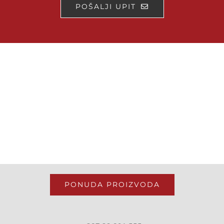
POŠALJI UPIT
PONUDA PROIZVODA