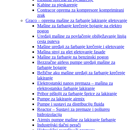
Kabine za pjeskarenje
Contracor oprema za kompresore komprimirani
zrak
Graco – oprema mašine za farbanje lakiranje gletovanje
Mašine za farbanje krečenje bojanje na elektro
pogon
Uređaji mašine za povlačenje obilježavanje linija
cesta puteva
Mašine uređaji za farbanje krečenje i gletovanje
Mašina stroj za glet gletovanje fasade
Mašine za farbanje na benzinski pogon
Bezzračne airless pumpe uređaji mašine za
farbanje bojanje
Bežične aku mašine uređaji za farbanje krečenje
lakiranje
Elektrostatski nanos premaza – mašina za
elektrostatsko farbanje lakiranje
Pribor pištolji za farbanje šprice za lakiranje
Pumpe za lakiranje airmix
Pumpe i sustavi za distribuciju fluida
Reactor – Sustavi za premaze i poliureu
hidroizolacija
Airmix pumpe mašine za lakiranje farbanje
Industrijski tlačni perači