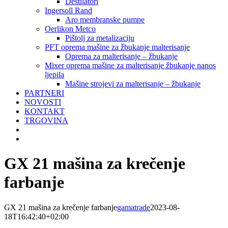
Destilatori
Ingersoll Rand
Aro membranske pumpe
Oerlikon Metco
Pištolj za metalizaciju
PFT oprema mašine za žbukanje malterisanje
Oprema za malterisanje – žbukanje
Mixer oprema mašine za malterisanje žbukanje nanos
ljepila
Mašine strojevi za malterisanje – žbukanje
PARTNERI
NOVOSTI
KONTAKT
TRGOVINA
GX 21 mašina za krečenje
farbanje
GX 21 mašina za krečenje farbanje
gamatrade
2023-08-
18T16:42:40+02:00