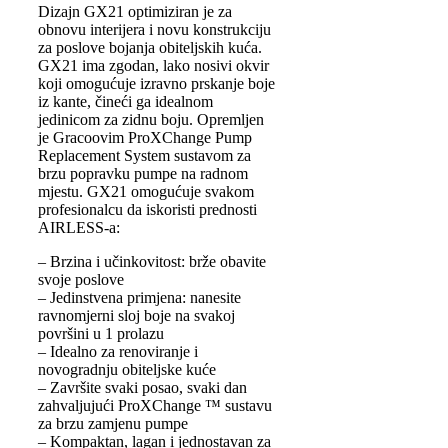
Dizajn GX21 optimiziran je za
obnovu interijera i novu konstrukciju
za poslove bojanja obiteljskih kuća.
GX21 ima zgodan, lako nosivi okvir
koji omogućuje izravno prskanje boje
iz kante, čineći ga idealnom
jedinicom za zidnu boju. Opremljen
je Gracoovim ProXChange Pump
Replacement System sustavom za
brzu popravku pumpe na radnom
mjestu. GX21 omogućuje svakom
profesionalcu da iskoristi prednosti
AIRLESS-a:
– Brzina i učinkovitost: brže obavite
svoje poslove
– Jedinstvena primjena: nanesite
ravnomjerni sloj boje na svakoj
površini u 1 prolazu
– Idealno za renoviranje i
novogradnju obiteljske kuće
– Završite svaki posao, svaki dan
zahvaljujući ProXChange ™ sustavu
za brzu zamjenu pumpe
– Kompaktan, lagan i jednostavan za