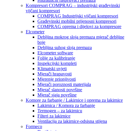
Hidraulični raspršivači premaza
Kompresori COMPRAG – industrijski građevinski
vijčani kompresori
COMPRAG Industrijski vijčani kompresori
Građevinski mobilni prijenosni kompresori
COMPRAG oprema i dijelovi za kompresore
Elcometer
Debljina mokrog sloja premaza mjerač debljine
boje
Debljina suhog sloja premaza
Elcometer software
Folije za kalibriranje
Inspekcijski kompleti
Klimatski uvjeti
Mjerači hrapavosti
Mjerenje prionjivosti
Mjerači poroznosti materijala
Mjerač slanosti površine
Mjerač sjaja površine
Komore za farbanje / Lakirnice i oprema za lakirnice
Lakirnica / Komora za farbanje
Termogen – za lakirnicu
Filteri za lakirnice
Ventilacija za lakirnice-odsisna stijena
Formeco