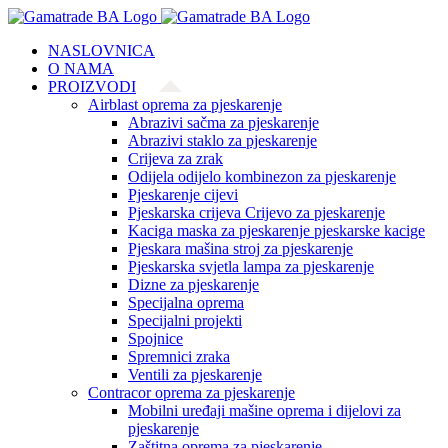
Skip
to
NASLOVNICA
content
O NAMA
PROIZVODI
Airblast oprema za pjeskarenje
Abrazivi sačma za pjeskarenje
Abrazivi staklo za pjeskarenje
Crijeva za zrak
Odijela odijelo kombinezon za pjeskarenje
Pjeskarenje cijevi
Pjeskarska crijeva Crijevo za pjeskarenje
Kaciga maska za pjeskarenje pjeskarske kacige
Pjeskara mašina stroj za pjeskarenje
Pjeskarska svjetla lampa za pjeskarenje
Dizne za pjeskarenje
Specijalna oprema
Specijalni projekti
Spojnice
Spremnici zraka
Ventili za pjeskarenje
Contracor oprema za pjeskarenje
Mobilni uređaji mašine oprema i dijelovi za
pjeskarenje
Zaštitna oprema za pjeskarenje