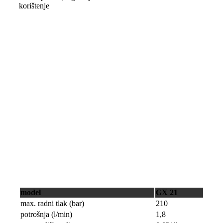
korištenje
model
GX 21
max. radni tlak (bar)
210
potrošnja (l/min)
1,8