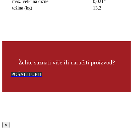
max. veličina dizne
0,021”
težina (kg)
13,2
Želite saznati više ili naručiti proizvod?
POŠALJI UPIT
Close
×
product