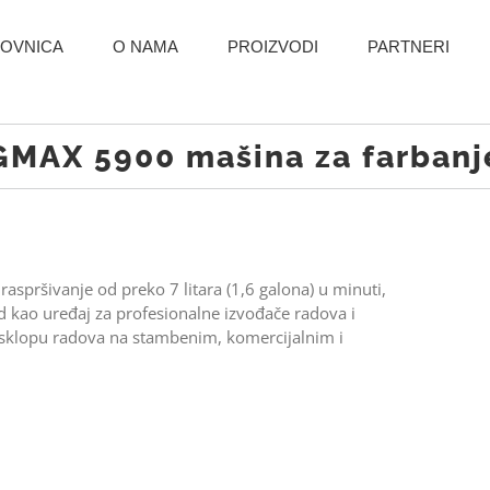
OVNICA
O NAMA
PROIZVODI
PARTNERI
GMAX 5900 mašina za farbanj
pršivanje od preko 7 litara (1,6 galona) u minuti,
 kao uređaj za profesionalne izvođače radova i
 u sklopu radova na stambenim, komercijalnim i