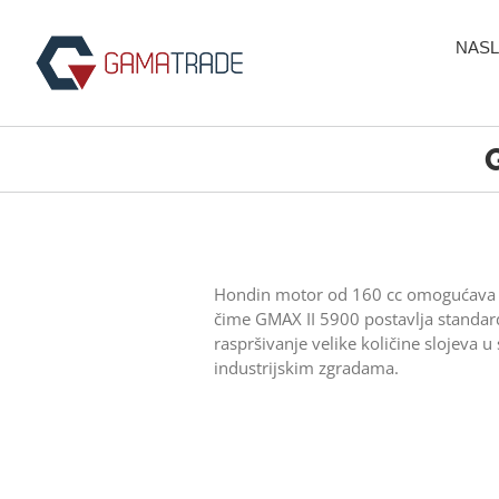
Skip
to
NASL
content
Hondin motor od 160 cc omogućava ras
čime GMAX II 5900 postavlja standard
raspršivanje velike količine slojeva
industrijskim zgradama.