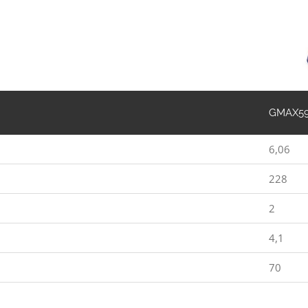
GMAX5
6,06
228
2
4,1
70