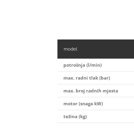
model
potrošnja (l/min)
max. radni tlak (bar)
max. broj radnih mjesta
motor (snaga kW)
težina (kg)