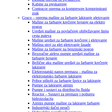
Kabine za pjeskarenje
Contracor oprema za kompresore komprimirani
zrak
Graco – oprema mašine za farbanje lakiranje gletovanje
Mašine za farbanje krečenje bojanje na elektro
pogon
Uređaji mašine za povlačenje obilježavanje linija
cesta puteva
Mašine uređaji za farbanje krečenje i gletovanje
Mašina stroj za glet gletovanje fasade
Mašine za farbanje na benzinski pogon
Bezzračne airless pumpe uređaji mašine za
farbanje bojanje
Bežične aku mašine uređaji za farbanje krečenje
lakiranje
Elektrostatski nanos premaza – mašina za
elektrostatsko farbanje lakiranje
Pribor pištolji za farbanje šprice za lakiranje
Pumpe za lakiranje airmix
Pumpe i sustavi za distribuciju fluida
Reactor – Sustavi za premaze i poliureu
hidroizolacija
Airmix pumpe mašine za lakiranje farbanje
Industrijski tlačni perači