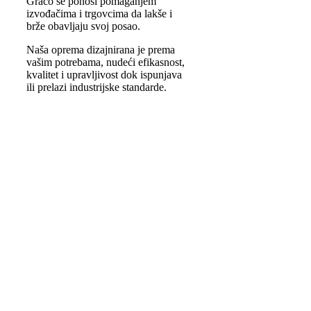
Graco se ponosi pomaganjem
izvođačima i trgovcima da lakše i
brže obavljaju svoj posao.
Naša oprema dizajnirana je prema
vašim potrebama, nudeći efikasnost,
kvalitet i upravljivost dok ispunjava
ili prelazi industrijske standarde.