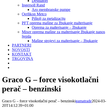
Destilatori
Ingersoll Rand
Aro membranske pumpe
Oerlikon Metco
Pištolj za metalizaciju
PFT oprema mašine za žbukanje malterisanje
Oprema za malterisanje – žbukanje
Mixer oprema mašine za malterisanje žbukanje nanos
ljepila
Mašine strojevi za malterisanje – žbukanje
PARTNERI
NOVOSTI
KONTAKT
TRGOVINA
Graco G – force visokotlačni
perač – benzinski
Graco G – force visokotlačni perač – benzinski
gamatrade
2024-03-
20T14:12:39+01:00