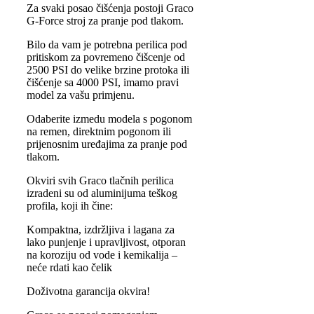
Za svaki posao čišćenja postoji Graco
G-Force stroj za pranje pod tlakom.
Bilo da vam je potrebna perilica pod
pritiskom za povremeno čišcenje od
2500 PSI do velike brzine protoka ili
čišćenje sa 4000 PSI, imamo pravi
model za vašu primjenu.
Odaberite izmedu modela s pogonom
na remen, direktnim pogonom ili
prijenosnim uređajima za pranje pod
tlakom.
Okviri svih Graco tlačnih perilica
izradeni su od aluminijuma teškog
profila, koji ih čine:
Kompaktna, izdržljiva i lagana za
lako punjenje i upravljivost, otporan
na koroziju od vode i kemikalija –
neće rdati kao čelik
Doživotna garancija okvira!