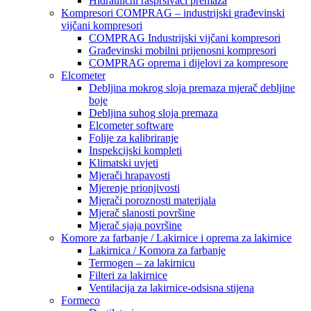
Hidraulični raspršivači premaza
Kompresori COMPRAG – industrijski građevinski
vijčani kompresori
COMPRAG Industrijski vijčani kompresori
Građevinski mobilni prijenosni kompresori
COMPRAG oprema i dijelovi za kompresore
Elcometer
Debljina mokrog sloja premaza mjerač debljine
boje
Debljina suhog sloja premaza
Elcometer software
Folije za kalibriranje
Inspekcijski kompleti
Klimatski uvjeti
Mjerači hrapavosti
Mjerenje prionjivosti
Mjerači poroznosti materijala
Mjerač slanosti površine
Mjerač sjaja površine
Komore za farbanje / Lakirnice i oprema za lakirnice
Lakirnica / Komora za farbanje
Termogen – za lakirnicu
Filteri za lakirnice
Ventilacija za lakirnice-odsisna stijena
Formeco