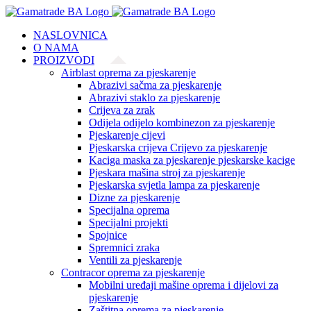
Skip
to
NASLOVNICA
content
O NAMA
PROIZVODI
Airblast oprema za pjeskarenje
Abrazivi sačma za pjeskarenje
Abrazivi staklo za pjeskarenje
Crijeva za zrak
Odijela odijelo kombinezon za pjeskarenje
Pjeskarenje cijevi
Pjeskarska crijeva Crijevo za pjeskarenje
Kaciga maska za pjeskarenje pjeskarske kacige
Pjeskara mašina stroj za pjeskarenje
Pjeskarska svjetla lampa za pjeskarenje
Dizne za pjeskarenje
Specijalna oprema
Specijalni projekti
Spojnice
Spremnici zraka
Ventili za pjeskarenje
Contracor oprema za pjeskarenje
Mobilni uređaji mašine oprema i dijelovi za
pjeskarenje
Zaštitna oprema za pjeskarenje