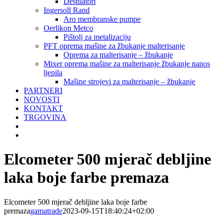
Destilatori
Ingersoll Rand
Aro membranske pumpe
Oerlikon Metco
Pištolj za metalizaciju
PFT oprema mašine za žbukanje malterisanje
Oprema za malterisanje – žbukanje
Mixer oprema mašine za malterisanje žbukanje nanos
ljepila
Mašine strojevi za malterisanje – žbukanje
PARTNERI
NOVOSTI
KONTAKT
TRGOVINA
Elcometer 500 mjerač debljine
laka boje farbe premaza
Elcometer 500 mjerač debljine laka boje farbe
premaza
gamatrade
2023-09-15T18:40:24+02:00