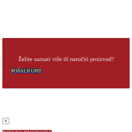
Želite saznati više ili naručiti proizvod?
POŠALJI UPIT
Close
×
product
quick