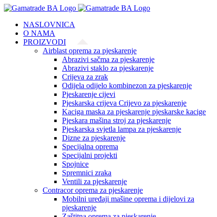
Skip
to
NASLOVNICA
content
O NAMA
PROIZVODI
Airblast oprema za pjeskarenje
Abrazivi sačma za pjeskarenje
Abrazivi staklo za pjeskarenje
Crijeva za zrak
Odijela odijelo kombinezon za pjeskarenje
Pjeskarenje cijevi
Pjeskarska crijeva Crijevo za pjeskarenje
Kaciga maska za pjeskarenje pjeskarske kacige
Pjeskara mašina stroj za pjeskarenje
Pjeskarska svjetla lampa za pjeskarenje
Dizne za pjeskarenje
Specijalna oprema
Specijalni projekti
Spojnice
Spremnici zraka
Ventili za pjeskarenje
Contracor oprema za pjeskarenje
Mobilni uređaji mašine oprema i dijelovi za
pjeskarenje
Zaštitna oprema za pjeskarenje