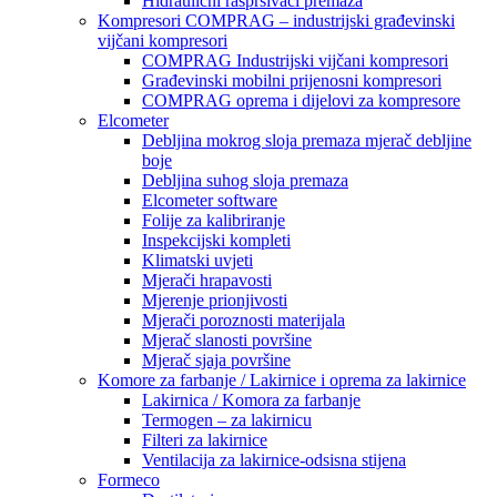
Hidraulični raspršivači premaza
Kompresori COMPRAG – industrijski građevinski
vijčani kompresori
COMPRAG Industrijski vijčani kompresori
Građevinski mobilni prijenosni kompresori
COMPRAG oprema i dijelovi za kompresore
Elcometer
Debljina mokrog sloja premaza mjerač debljine
boje
Debljina suhog sloja premaza
Elcometer software
Folije za kalibriranje
Inspekcijski kompleti
Klimatski uvjeti
Mjerači hrapavosti
Mjerenje prionjivosti
Mjerači poroznosti materijala
Mjerač slanosti površine
Mjerač sjaja površine
Komore za farbanje / Lakirnice i oprema za lakirnice
Lakirnica / Komora za farbanje
Termogen – za lakirnicu
Filteri za lakirnice
Ventilacija za lakirnice-odsisna stijena
Formeco