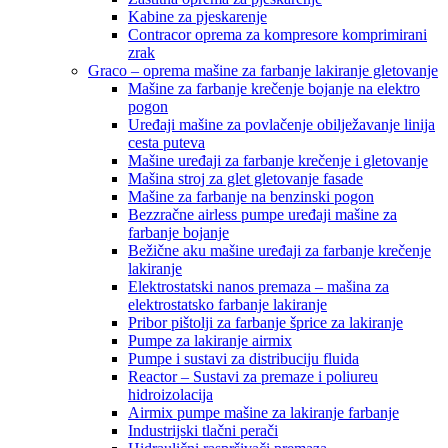
Kabine za pjeskarenje
Contracor oprema za kompresore komprimirani
zrak
Graco – oprema mašine za farbanje lakiranje gletovanje
Mašine za farbanje krečenje bojanje na elektro
pogon
Uređaji mašine za povlačenje obilježavanje linija
cesta puteva
Mašine uređaji za farbanje krečenje i gletovanje
Mašina stroj za glet gletovanje fasade
Mašine za farbanje na benzinski pogon
Bezzračne airless pumpe uređaji mašine za
farbanje bojanje
Bežične aku mašine uređaji za farbanje krečenje
lakiranje
Elektrostatski nanos premaza – mašina za
elektrostatsko farbanje lakiranje
Pribor pištolji za farbanje šprice za lakiranje
Pumpe za lakiranje airmix
Pumpe i sustavi za distribuciju fluida
Reactor – Sustavi za premaze i poliureu
hidroizolacija
Airmix pumpe mašine za lakiranje farbanje
Industrijski tlačni perači