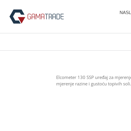
Skip
to
NASL
content
Elcometer 130 SSP uređaj za mjerenje
mjerenje razine i gustoću topivih soli