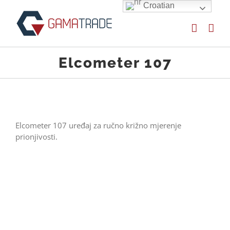
Skip
Croatian
to
content
Elcometer 107
Elcometer 107 uređaj za ručno križno mjerenje
prionjivosti.