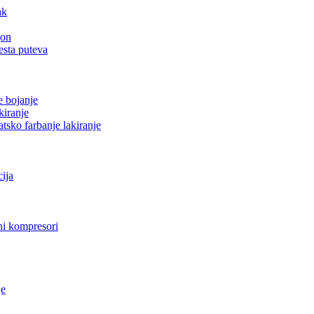
ak
gon
esta puteva
e bojanje
kiranje
tsko farbanje lakiranje
cija
i kompresori
je