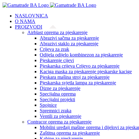
Skip
to
NASLOVNICA
content
O NAMA
PROIZVODI
Airblast oprema za pjeskarenje
Abrazivi sačma za pjeskarenje
Abrazivi staklo za pjeskarenje
Crijeva za zrak
Odijela odijelo kombinezon za pjeskarenje
Pjeskarenje cijevi
Pjeskarska crijeva Crijevo za pjeskarenje
Kaciga maska za pjeskarenje pjeskarske kacige
Pjeskara mašina stroj za pjeskarenje
Pjeskarska svjetla lampa za pjeskarenje
Dizne za pjeskarenje
Specijalna oprema
Specijalni projekti
Spojnice
Spremnici zraka
Ventili za pjeskarenje
Contracor oprema za pjeskarenje
Mobilni uređaji mašine oprema i dijelovi za pjeska
Zaštitna oprema za pjeskarenje
Kabine za pjeskarenje